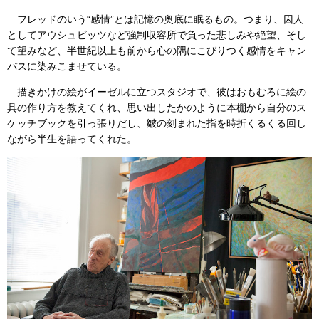
フレッドのいう“感情”とは記憶の奥底に眠るもの。つまり、囚人
としてアウシュビッツなど強制収容所で負った悲しみや絶望、そし
て望みなど、半世紀以上も前から心の隅にこびりつく感情をキャン
バスに染みこませている。
描きかけの絵がイーゼルに立つスタジオで、彼はおもむろに絵の
具の作り方を教えてくれ、思い出したかのように本棚から自分のス
ケッチブックを引っ張りだし、皺の刻まれた指を時折くるくる回し
ながら半生を語ってくれた。