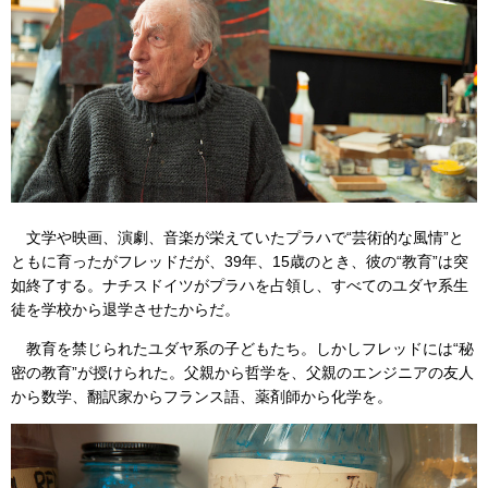
文学や映画、演劇、音楽が栄えていたプラハで“芸術的な風情”と
ともに育ったがフレッドだが、39年、15歳のとき、彼の“教育”は突
如終了する。ナチスドイツがプラハを占領し、すべてのユダヤ系生
徒を学校から退学させたからだ。
教育を禁じられたユダヤ系の子どもたち。しかしフレッドには“秘
密の教育”が授けられた。父親から哲学を、父親のエンジニアの友人
から数学、翻訳家からフランス語、薬剤師から化学を。