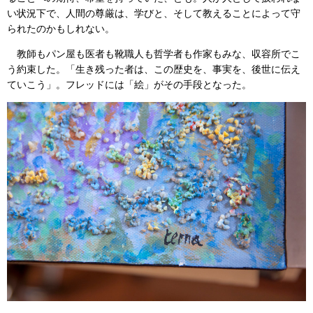
い状況下で、人間の尊厳は、学びと、そして教えることによって守
られたのかもしれない。
教師もパン屋も医者も靴職人も哲学者も作家もみな、収容所でこ
う約束した。「生き残った者は、この歴史を、事実を、後世に伝え
ていこう」。フレッドには「絵」がその手段となった。