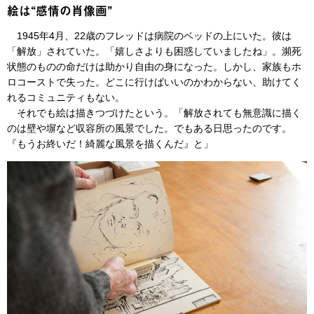
絵は“感情の肖像画”
1945年4月、22歳のフレッドは病院のベッドの上にいた。彼は
「解放」されていた。「嬉しさよりも困惑していましたね」。瀕死
状態のものの命だけは助かり自由の身になった。しかし、家族もホ
ロコーストで失った。どこに行けばいいのかわからない、助けてく
れるコミュニティもない。
それでも絵は描きつづけたという。「解放されても無意識に描く
のは壁や塀など収容所の風景でした。でもある日思ったのです。
『もうお終いだ！綺麗な風景を描くんだ』と」