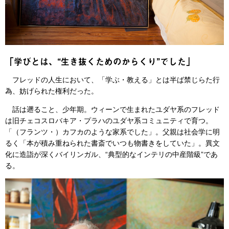
「学びとは、“生き抜くためのからくり”でした」
フレッドの人生において、「学ぶ・教える」とは半ば禁じらた行
為、妨げられた権利だった。
話は遡ること、少年期。ウィーンで生まれたユダヤ系のフレッド
は旧チェコスロバキア・プラハのユダヤ系コミュニティで育つ。
「（フランツ・）カフカのような家系でした」。父親は社会学に明
るく「本が積み重ねられた書斎でいつも物書きをしていた」。異文
化に造詣が深くバイリンガル、“典型的なインテリの中産階級”であ
る。