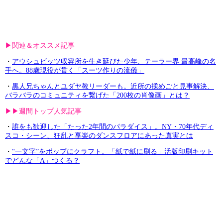
▶︎関連＆オススメ記事
・
アウシュビッツ収容所を生き延びた少年、テーラー界 最高峰の名
手へ。88歳現役が貫く「スーツ作りの流儀」
・
黒人兄ちゃんとユダヤ教リーダーも。近所の揉めごと見事解決、
バラバラのコミュニティを繋げた「200枚の肖像画」とは？
▶︎▶︎週間トップ人気記事
・
誰をも歓迎した「たった2年間のパラダイス」。NY・70年代ディ
スコ・シーン、狂乱と享楽のダンスフロアにあった真実とは
・
“一文字”をポップにクラフト。「紙で紙に刷る」活版印刷キット
でどんな「A」つくる？