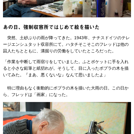
あの日、強制収容所ではじめて絵を描いた
突然、土砂ぶりの雨が降ってきた。1943年、ナチスドイツのテレ
ージエンシュタット収容所にて。ハタチそこそこのフレッドは他の
囚人たちとともに、溝掘りの労働をしていたところだった。
「作業を中断して雨宿りをしていました。ふとポケットに手を入れ
ると小さな鉛筆と紙切れが。そうして、目に入ったポプラの木を描
いてみた。『まあ、悪くないな』なんて思いましたよ」
特に理由もなく衝動的にポプラの木を描いた大雨の日。この日か
ら、フレッドは「画家」になった。