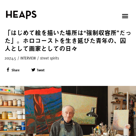
「はじめて絵を描いた場所は“強制収容所”だっ
た」。ホロコーストを生き延びた青年の、囚
人として画家としての日々
2017.4.5
/
INTERVIEW
/
street spirits
Share
Tweet