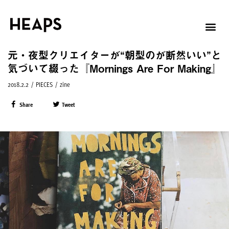
元・夜型クリエイターが“朝型のが断然いい”と
気づいて綴った『Mornings Are For Making』
2018.2.2
/
PIECES
/
zine
Share
Tweet