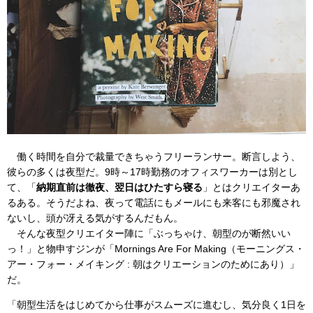
働く時間を自分で裁量できちゃうフリーランサー。断言しよう、
彼らの多くは夜型だ。9時～17時勤務のオフィスワーカーは別とし
て、「
納期直前は徹夜、翌日はひたすら寝る
」とはクリエイターあ
るある。そうだよね、夜って電話にもメールにも来客にも邪魔され
ないし、頭が冴える気がするんだもん。
そんな夜型クリエイター陣に「ぶっちゃけ、朝型のが断然いい
っ！」と物申すジンが「Mornings Are For Making（モーニングス・
アー・フォー・メイキング : 朝はクリエーションのためにあり）」
だ。
「朝型生活をはじめてから仕事がスムーズに進むし、気分良く1日を