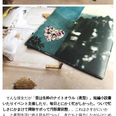
そんな彼女だが「
昔は生粋のナイトオウル（夜型）。短編小説書
いたりイベント主催したり、毎日とにかく忙がしかった。ついで忙
しさにかまけて掃除サボって汚部屋状態
」。これはさすがにいか
ん…と夜型生活に終止符を打つべく、友だちと協力しながらはじめ