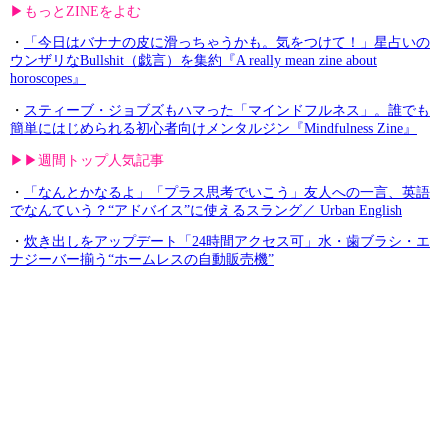
▶︎もっとZINEをよむ
・
「今日はバナナの皮に滑っちゃうかも。気をつけて！」星占いの
ウンザリなBullshit（戯言）を集約『A really mean zine about
horoscopes』
・
スティーブ・ジョブズもハマった「マインドフルネス」。誰でも
簡単にはじめられる初心者向けメンタルジン『Mindfulness Zine』
▶︎▶︎週間トップ人気記事
・
「なんとかなるよ」「プラス思考でいこう」友人への一言、英語
でなんていう？“アドバイス”に使えるスラング／ Urban English
・
炊き出しをアップデート「24時間アクセス可」水・歯ブラシ・エ
ナジーバー揃う“ホームレスの自動販売機”