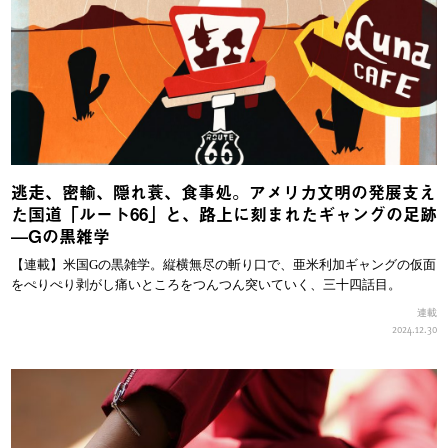
逃走、密輸、隠れ蓑、食事処。アメリカ文明の発展支え
た国道「ルート66」と、路上に刻まれたギャングの足跡
—Gの黒雑学
【連載】米国Gの黒雑学。縦横無尽の斬り口で、亜米利加ギャングの仮面
をぺりぺり剥がし痛いところをつんつん突いていく、三十四話目。
連載
2024.12.30