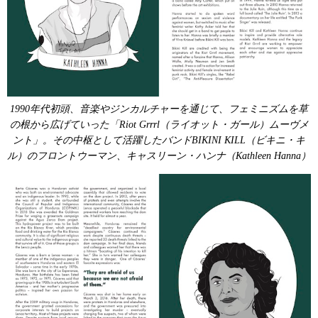
1990年代初頭、音楽やジンカルチャーを通じて、フェミニズムを草
の根から広げていった「Riot Grrrl（ライオット・ガール）ムーヴメ
ント」。その中枢として活躍したバンドBIKINI KILL（ビキニ・キ
ル）のフロントウーマン、キャスリーン・ハンナ（Kathleen Hanna）