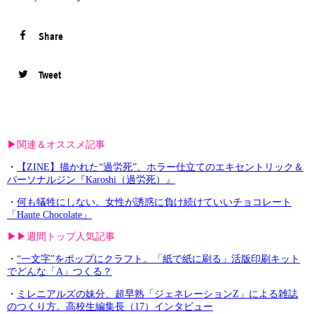
Share
Tweet
▶︎関連＆オススメ記事
・
【ZINE】描かれた“過労死”。ホラー仕立てのエキセントリック＆
パーソナルジン『Karoshi（過労死）』
・
何も犠牲にしない。女性が誘惑に負け続けていいチョコレート
「Haute Chocolate」
▶︎▶︎週間トップ人気記事
・
“一文字”をポップにクラフト。「紙で紙に刷る」活版印刷キット
でどんな「A」つくる？
・
ミレニアルズの妹分、超早熟「ジェネレーションZ」による雑誌
のつくり方。高校生編集長（17）インタビュー