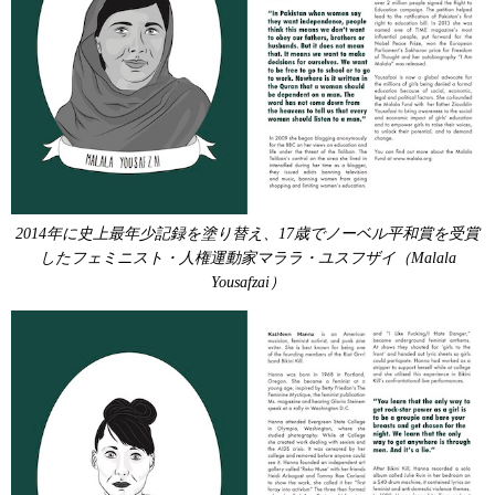
2014年に史上最年少記録を塗り替え、17歳でノーベル平和賞を受賞
したフェミニスト・人権運動家マララ・ユスフザイ（Malala
Yousafzai）