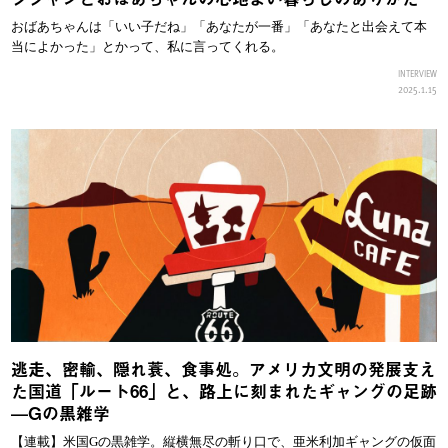
おばあちゃんは「いい子だね」「あなたが一番」「あなたと出会えて本
当によかった」とかって、私に言ってくれる。
INTERVIEW
2025.1.15
逃走、密輸、隠れ蓑、食事処。アメリカ文明の発展支え
た国道「ルート66」と、路上に刻まれたギャングの足跡
—Gの黒雑学
【連載】米国Gの黒雑学。縦横無尽の斬り口で、亜米利加ギャングの仮面