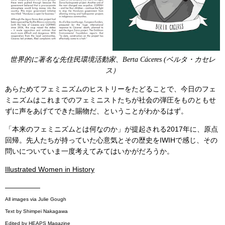
世界的に著名な先住民環境活動家、Berta Cáceres (ベルタ・カセレ
ス）
あらためてフェミニズムのヒストリーをたどることで、今日のフェ
ミニズムはこれまでのフェミニストたちが社会の弾圧をものともせ
ずに声をあげてできた賜物だ、ということがわかるはず。
「本来のフェミニズムとは何なのか」が提起される2017年に、原点
回帰。先人たちが持っていた心意気とその歴史をIWIHで感じ、その
問いについていま一度考えてみてはいかがだろうか。
Illustrated Women in History
—————
All images via Julie Gough
Text by Shimpei Nakagawa
Edited by HEAPS Magazine