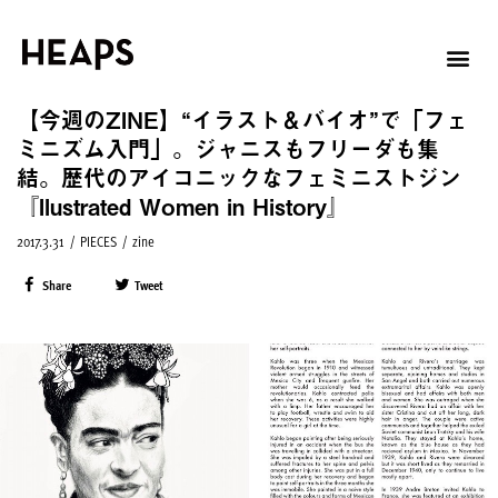
【今週のZINE】“イラスト＆バイオ”で「フェ
ミニズム入門」。ジャニスもフリーダも集
結。歴代のアイコニックなフェミニストジン
『Ilustrated Women in History』
2017.3.31
/
PIECES
/
zine
Share
Tweet