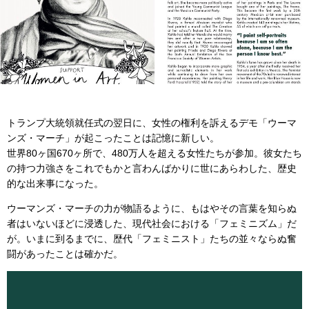
トランプ大統領就任式の翌日に、女性の権利を訴えるデモ「ウーマ
ンズ・マーチ」が起こったことは記憶に新しい。
世界80ヶ国670ヶ所で、480万人を超える女性たちが参加。彼女たち
の持つ力強さをこれでもかと言わんばかりに世にあらわした、歴史
的な出来事になった。
ウーマンズ・マーチの力が物語るように、もはやその言葉を知らぬ
者はいないほどに浸透した、現代社会における「フェミニズム」だ
が。いまに到るまでに、歴代「フェミニスト」たちの並々ならぬ奮
闘があったことは確かだ。