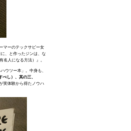
ゲーマーのテックサビー女
口に、と作ったジンは、な
ネット有名人になる方法）』。
るハウツー本」。中身も、
も記録すべし）、其の三、
んが実体験から得たノウハ