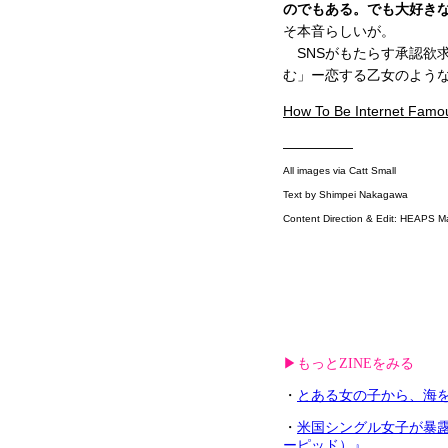
のでもある。でも大好き
そ本音らしいが。
SNSがもたらす承認欲
む」ー恋する乙女のような
How To Be Internet Famo
—————
All images via Catt Small
Text by Shimpei Nakagawa
Content Direction & Edit: HEAPS M
▶︎もっとZINEをみる
・
とある女の子から、海を越え
・
米国シングル女子が暴露
ーピッド）』