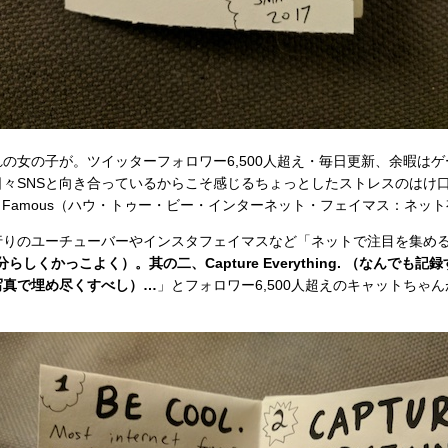
の女の子が。ツイッターフォロワー6,500人超え・毎日更新、余暇は
々SNSと向き合っているからこそ感じるちょっとしたストレスのはけ
nternet Famous（ハウ・トゥー・ビー・インターネット・フェイマス：
りのユーチューバーやインスタフェイマスなど「ネットで注目を集め
（自分らしくかっこよく）。其の二、Capture Everything. （なんで
ドを写真で埋め尽くすべし）…
」とフォロワー6,500人超えのキャットちゃ