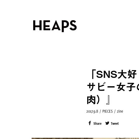
「SNS大
サビー女子
肉）』
2017.9.8
/
PIECES
/
zine
Share
Tweet