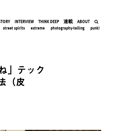
STORY
INTERVIEW
THINK DEEP
連載
ABOUT
street spirits
extreme
photography-telling
punk!
ね」テック
法（皮