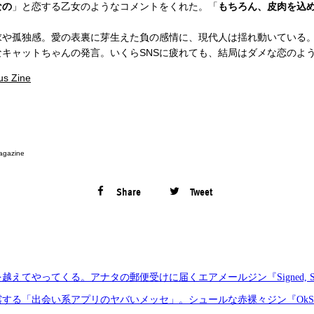
なの
」と恋する乙女のようなコメントをくれた。「
もちろん、皮肉を込
求や孤独感。愛の表裏に芽生えた負の感情に、現代人は揺れ動いている
キャットちゃんの発言。いくらSNSに疲れても、結局はダメな恋のよ
us Zine
agazine
Share
Tweet
てやってくる。アナタの郵便受けに届くエアメールジン『Signed, Sealed, 
する「出会い系アプリのヤバいメッセ」。シュールな赤裸々ジン『OkStu