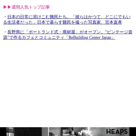
▶︎▶︎週間人気トップ記事
・
日本の日常に溶けこむ難民たち。「彼らはかつて、どこにでもい
る生活者だった」日本で暮らす難民を撮った写真家、宮本直孝
・
長野県に「ポートランド式・廃材屋」がオープン。“ビンテージ資
源”で作るカフェとコミュニティ「ReBuilding Center Japan」