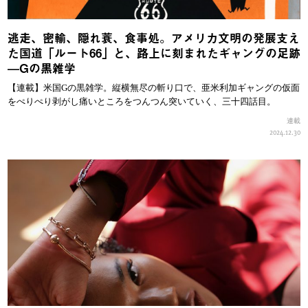
逃走、密輸、隠れ蓑、食事処。アメリカ文明の発展支え
た国道「ルート66」と、路上に刻まれたギャングの足跡
—Gの黒雑学
【連載】米国Gの黒雑学。縦横無尽の斬り口で、亜米利加ギャングの仮面
をぺりぺり剥がし痛いところをつんつん突いていく、三十四話目。
連載
2024.12.30