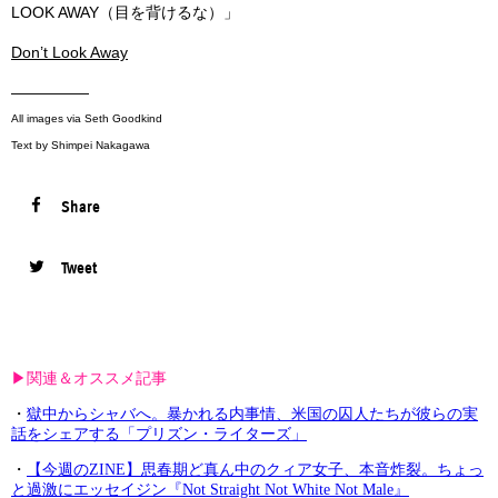
LOOK AWAY（目を背けるな）」
Don’t Look Away
—————
All images via Seth Goodkind
Text by Shimpei Nakagawa
Share
Tweet
▶︎関連＆オススメ記事
・
獄中からシャバへ。暴かれる内事情、米国の囚人たちが彼らの実
話をシェアする「プリズン・ライターズ」
・
【今週のZINE】思春期ど真ん中のクィア女子、本音炸裂。ちょっ
と過激にエッセイジン『Not Straight Not White Not Male』