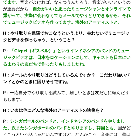
てます。
音楽がよければ、なんつうんだろう、音楽がいいというの
が重要だから…
自分がいいと思ったミュージシャンとオンラインで
繋がって、実際に会わなくてもメールでやりとりできるから、それ
でミュージックビデオを作ってます。海外のアーティストと。
H：やり取りを遠隔でおこなうというより、会わないでミュージッ
クビデオを作っちゃう、ということ？
P：
「Gizpel（ギスペル）」というインドネシアのバンドのミュー
ジックビデオは、日本をロケーションにして、キャストも日本にい
るまわりの友だちで作ったりもしましたね。
H：メールのやり取りはどうしているんですか？ こだわり強いバ
ンドとかのときに困りそうですね。
P：一応自分でやり取りを試みて、難しいときは友だちに頼んだり
もします。
H：いまは他にどんな海外のアーティストの映像を？
P：
シンガポールのバンドと、インドネシアのバンドをやりまし
た。次またシンガポールのバンドとやりますし、韓国とも。
国がど
うこうという話じゃないんですけど、なんかこう、音楽には、壁は