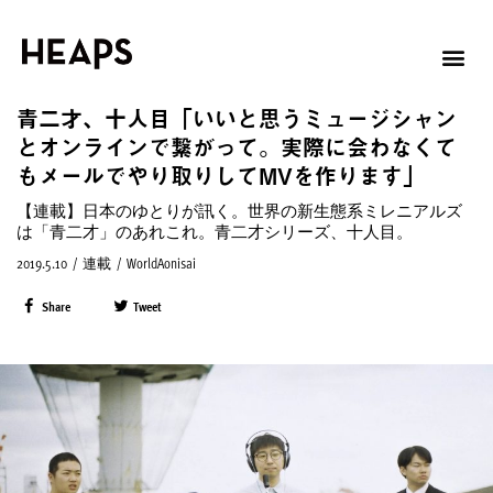
青二才、十人目「いいと思うミュージシャン
とオンラインで繋がって。実際に会わなくて
もメールでやり取りしてMVを作ります」
【連載】日本のゆとりが訊く。世界の新生態系ミレニアルズ
は「青二才」のあれこれ。青二才シリーズ、十人目。
2019.5.10
/
連載
/
WorldAonisai
Share
Tweet