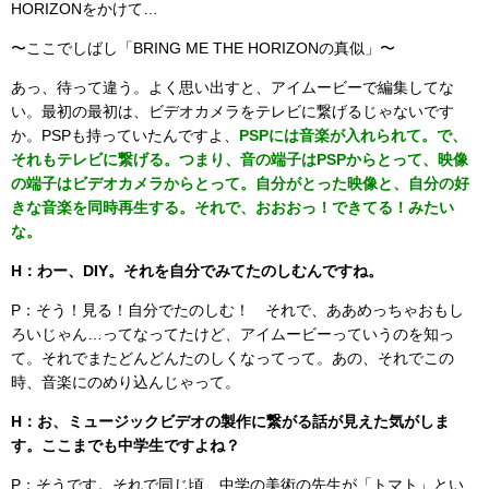
HORIZONをかけて…
〜ここでしばし「BRING ME THE HORIZONの真似」〜
あっ、待って違う。よく思い出すと、アイムービーで編集してな
い。最初の最初は、ビデオカメラをテレビに繋げるじゃないです
か。PSPも持っていたんですよ、
PSPには音楽が入れられて。で、
それもテレビに繋げる。つまり、音の端子はPSPからとって、映像
の端子はビデオカメラからとって。自分がとった映像と、自分の好
きな音楽を同時再生する。それで、おおおっ！できてる！みたい
な。
H：わー、DIY。それを自分でみてたのしむんですね。
P：そう！見る！自分でたのしむ！ それで、ああめっちゃおもし
ろいじゃん…ってなってたけど、アイムービーっていうのを知っ
て。それでまたどんどんたのしくなってって。あの、それでこの
時、音楽にのめり込んじゃって。
H：お、ミュージックビデオの製作に繋がる話が見えた気がしま
す。ここまでも中学生ですよね？
P：そうです。それで同じ頃、中学の美術の先生が「トマト」とい