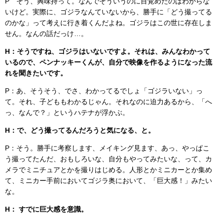
P そう、興味持って。なんでそういうのに目覚めたのはわからな
いけど。実際に、ゴジラなんていないから、勝手に「どう撮ってる
のかな」って考えに行き着くんだよね。ゴジラはこの世に存在しま
せん。なんの話だっけ…。
H：そうですね、ゴジラはいないですよ。それは、みんなわかって
いるので、ペンナッキーくんが、自分で映像を作るようになった流
れを聞きたいです。
P：あ、そうそう、でさ、わかってるでしょ「ゴジラいない」っ
て。それ、子どももわかるじゃん。それなのに迫力あるから、「へ
っ、なんで？」というハテナが浮かぶ。
H：で、どう撮ってるんだろうと気になる、と。
P：そう。勝手に考察します、メイキング見ます、あっ、やっぱこ
う撮ってたんだ、おもしろいな、自分もやってみたいな、って、カ
メラでミニチュアとかを撮りはじめる。人形とかミニカーとか集め
て、ミニカー手前においてゴジラ奥において、「巨大感！」みたい
な。
H： すでに巨大感を意識。