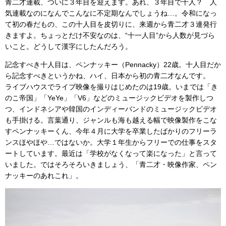
青二才連載、ついに３年目を迎えます。あれ、３年目で十人？ 人
気連載なのになんでこんなに不定期なんでしょうね…。令和になっ
て初の春だもの、この十人目を皮切りに、来週から青二才３連発行
きますよ。ちょっとだけ不安なのは、“十一人目”から人数が見づら
いこと。どうして漢字にしたんだろう。
記念すべき十人目は、ペンナッキー（Pennacky）22歳。十人目だか
ら記念すべきというかね、ハイ、日本から初の青二才なんです。
ライブハウスでライブ映像を撮りはじめたのは19歳。いまでは「き
のこ帝国」「YeYe」「V6」などのミュージックビデオを製作しつ
つ、インドネシアや韓国のインディーバンドのミュージックビデオ
も手掛ける。言葉通り、ジャンルも海も越える幅で映像製作をこな
すペンナッキーくん、今年４月に大学を卒業したばかりのフリーラ
ンスほやほや…ではないか。大学１年生からフリーでの仕事をスタ
ートしています。最近は「学校がなくなって楽になった」と言って
いました。ではそろそろいきましょう、「青二才・映像作家、ペン
ナッキーのあれこれ」。