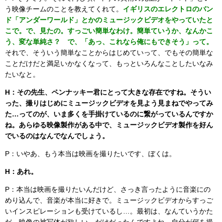
う映像チームのことを教えてくれて。
イギリスのエレクトロのバン
ド「アンダーワールド」とかのミュージックビデオをやっていたと
こで。で、見たの。すっごい簡単なわけ。簡単ていうか、なんかこ
う、変な単純さ？ で、「あっ、これなら俺にもできそう」って。
それで、そういう簡単なことからはじめていって、でもその簡単な
ことだけだと満足いかなくなって、もっといろんなことしたいなみ
たいなと。
H：その先生、ペンナッキー君にとって大きな存在ですね。そうい
った、撮りはじめにミュージックビデオを見よう見まねでやってみ
た…ってのが、いま多くを手掛けているのに繋がっているんですか
ね。あらゆる映像製作がある中で、ミュージックビデオ製作を好ん
でいるのはなんでなんでしょう。
P：いやあ、もう本当は映画を撮りたいです、ぼくは。
H：あれ。
P：本当は映画を撮りたいんだけど、さっき言ったように音楽にの
めり込んで、音楽が本当に好きで。ミュージックビデオからすっご
いインスピレーションも受けているし…。最初は、なんていうかた
だ、映像の被写体が欲しい、だけだったんですよね。自分が何を撮