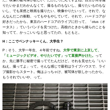
りたいかまだわかんなくて、撮るものもないし、撮りたいものもな
いし、でも呆然と映画を撮りたい、映像やりたいって。それで、な
んなんだこの衝動、ってもやもやしていて。それで、ハードコアが
好きだったから、東京のハードコアのライブに行って、「otus（オ
ータス）」ていうバンドを見つけた。高校のときから彼らのことを
知ってて、かっこいいなと思ってたの、もともと。
H：ここでペンナッキーくん、大学生？
P：そう、大学一年生、４年前ですね。
大学で東京に上京して、
「ミュージックビデオ、やりたいです」って直接声かけた。
って
か、先に勝手に秘密で撮っててたんだけど。それを見せたら「いい
ねえ、撮ってよ」って。そんな感じで最初はライブハウスで、ライ
ブ撮影からスタート。俺はぶっちゃけ、被写体が欲しかったから、
もうそれでいいや、って。