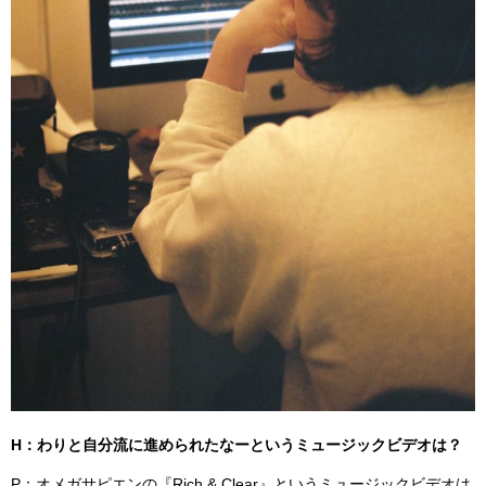
H：わりと自分流に進められたなーというミュージックビデオは？
P：オメガサピエンの『Rich & Clear』というミュージックビデオは