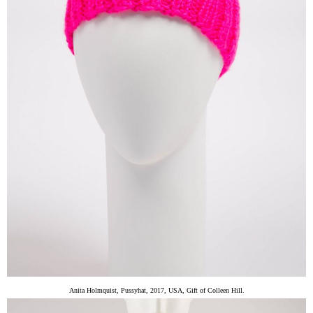
Anita Holmquist, Pussyhat, 2017, USA, Gift of Colleen Hill.