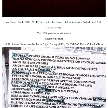
Jenny Holzer, Purple, 2008. 20 LED signs with blue, green, red & white diodes, Each element: 148.1 x
13.3 x 14.8 cm.
Text: U.S. government documents
Courtesy the artist
© 2019 Jenny Holzer, member Artists Rights Society (ARS), NY / VEGAP Photo: Collin LaFleche