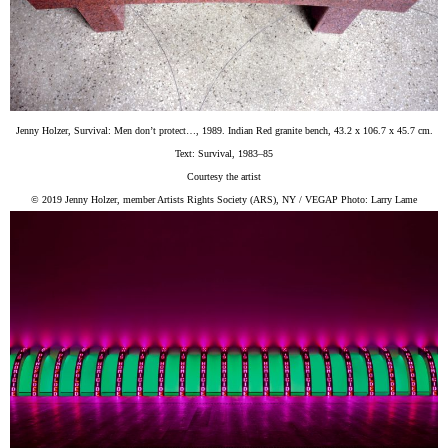
Jenny Holzer, Survival: Men don’t protect…, 1989. Indian Red granite bench, 43.2 x 106.7 x 45.7 cm.
Text: Survival, 1983–85
Courtesy the artist
© 2019 Jenny Holzer, member Artists Rights Society (ARS), NY / VEGAP Photo: Larry Lame