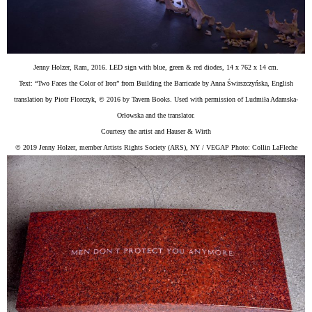
Jenny Holzer, Ram, 2016. LED sign with blue, green & red diodes, 14 x 762 x 14 cm.
Text: “Two Faces the Color of Iron” from Building the Barricade by Anna Świrszczyńska, English
translation by Piotr Florczyk, © 2016 by Tavern Books. Used with permission of Ludmiła Adamska-
Orłowska and the translator.
Courtesy the artist and Hauser & Wirth
© 2019 Jenny Holzer, member Artists Rights Society (ARS), NY / VEGAP Photo: Collin LaFleche