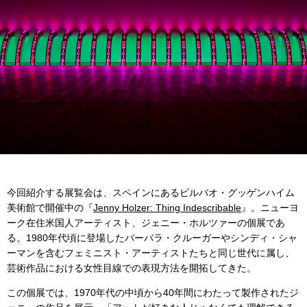
今回紹介する展覧会は、スペインにあるビルバオ・グッゲンハイム
美術館で開催中の『
Jenny Holzer: Thing Indescribable
』。ニューヨ
ーク在住米国人アーティスト、ジェニー・ホルツァーの個展であ
る。1980年代頃に登場したバーバラ・クルーガーやシンディ・シャ
ーマンを含むフェミニスト・アーティストたちと同じ世代に属し、
芸術作品における女性目線での表現方法を開拓してきた。
この個展では、1970年代の中頃から40年間にわたって製作されたジ