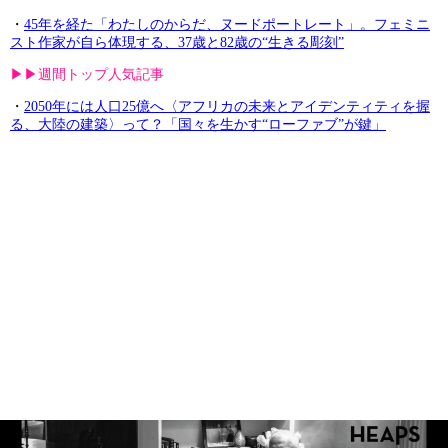
・
45年を経た「わたしのからだ、ヌードポートレート」。フェミニ
スト作家が自ら体現する、37歳と82歳の“生きる彫刻”
▶︎▶︎週間トップ人気記事
・
2050年には人口25億へ〈アフリカの未来とアイデンティティを握
る、大陸の建築〉って？「国々を生かす“ローファブ”が鍵」