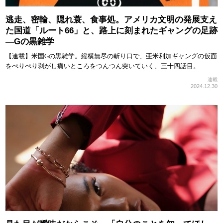
逃走、密輸、隠れ蓑、食事処。アメリカ文明の発展支え
た国道「ルート66」と、路上に刻まれたギャングの足跡
—Gの黒雑学
【連載】米国Gの黒雑学。縦横無尽の斬り口で、亜米利加ギャングの仮面
をぺりぺり剥がし痛いところをつんつん突いていく、三十四話目。
連載
2024.12.30