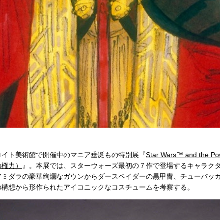
ロイト美術館で開催中のマニア垂涎もの特別展『
Star Wars™ and the 
の権力）
』。本展では、スターウォーズ最初の７作で登場するキャラク
アミダラの豪華絢爛なガウンからダースベイダーの黒甲冑、チューバッカ
の構想から形作られたアイコニックなコスチュームを考察する。