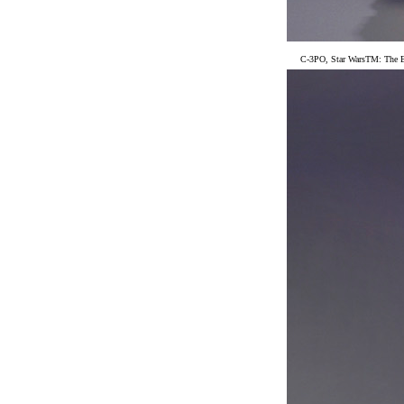
C-3PO, Star WarsTM: The Em