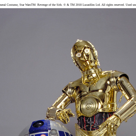
neral Costume, Star WarsTM: Revenge of the Sith. © & TM 2018 Lucasfilm Ltd. All rights reserved. Used und