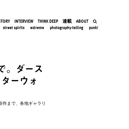
STORY
INTERVIEW
THINK DEEP
連載
ABOUT
street spirits
extreme
photography-telling
punk!
で。ダース
スターウォ
ー最新作まで、各地ギャラリ