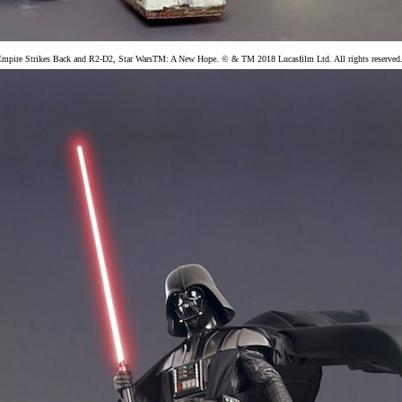
pire Strikes Back and R2-D2, Star WarsTM: A New Hope. © & TM 2018 Lucasfilm Ltd. All rights reserved. 