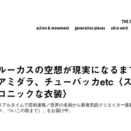
THE 
action & movement
generation pieces
ultra work
ルーカスの空想が現実になるま
アミダラ、チューバッカetc〈
コニックな衣装〉
ROLL -リアルタイムで芸術速報／世界の名画から新進気鋭クリエイタ
々、ついこの前まで）」をお届け中。