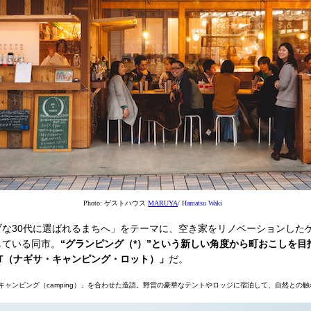
Photo: ゲストハウス
MARUYA
/ Hamatsu Waki
な30代に選ばれるまちへ」をテーマに、空き家をリノベーションした
している同市。
“グランピング（*）”という新しい角度から町おこしを
G LOT（ナギサ・キャンピング・ロット）」
だ。
」と「キャンピング（camping）」を合わせた造語。野営の豪華なテントやロッジに宿泊して、自然との