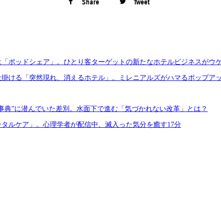
Share
Tweet
は「ポッドシェア」。ひとり客ターゲットの新たなホテルビジネスがウ
仕掛ける「突然現れ、消えるホテル」。ミレニアルズがハマるポップア
事典”に潜んでいた差別。水面下で進む「気づかれない改革」とは？
タルケア」。心理学者が配信中、滅入った気分を癒す17分