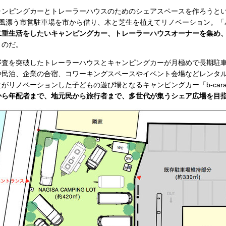
ンピングカーとトレーラーハウスのためのシェアスペースを作ろうと
海風漂う市営駐車場を市から借り、木と芝生を植えてリノベーション。「
二重生活をしたいキャンピングカー、トレーラーハウスオーナーを集め
うのだ。
査を突破したトレーラーハウスとキャンピングカーが月極めで長期駐
や民泊、企業の合宿、コワーキングスペースやイベント会場などレンタ
オ
がリノベーションした子どもの遊び場となるキャンピングカー「b-cara
から年配者まで、地元民から旅行者まで、多世代が集うシェア広場を目