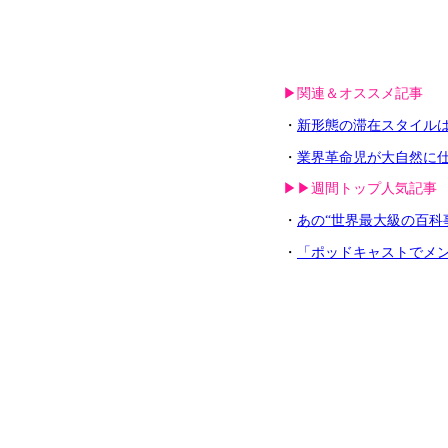
▶︎関連＆オススメ記事
・
新形態の滞在スタイル
・
業界革命児が大自然に
▶︎▶︎週間トップ人気記事
・
あの“世界最大級の百科
・
「ポッドキャストでメン