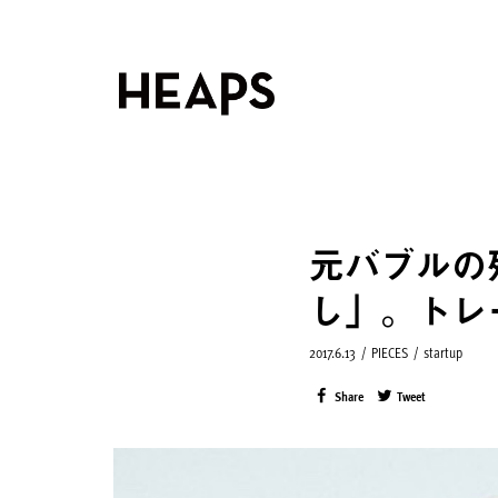
元バブルの
し」。トレ
2017.6.13
/
PIECES
/
startup
Share
Tweet