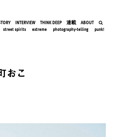
STORY
INTERVIEW
THINK DEEP
連載
ABOUT
street spirits
extreme
photography-telling
punk!
町おこ