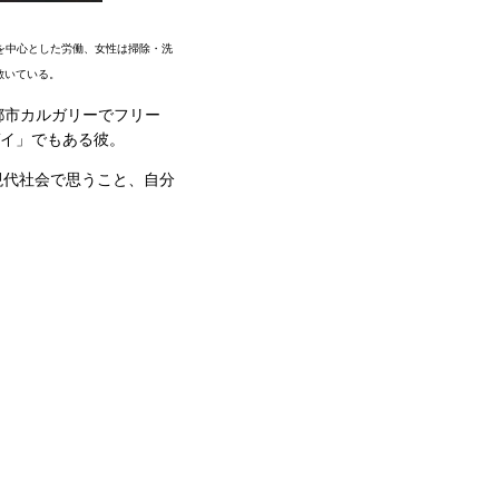
を中心とした労働、女性は掃除・洗
敷いている。
大都市カルガリーでフリー
ゲイ」でもある彼。
現代社会で思うこと、自分