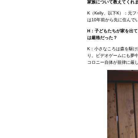
家族について教えてくれ
K（Kelly、以下K）
は10年前から先に住んで
H：子どもたちが家を出
は厳格だった？
K：小さなころは森を駆
り。ビデオゲームにも夢
コロニー自体が規律に厳