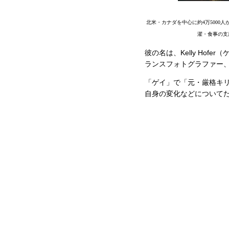
北米・カナダを中心に約4万500
濯・食事の支
彼の名は、Kelly Ho
ランスフォトグラファー、
「ゲイ」で「元・厳格キ
自身の変化などについて