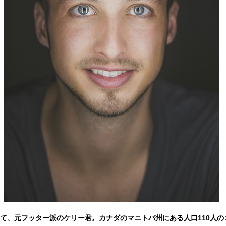
：さて、元フッター派のケリー君。カナダのマニトバ州にある人口110人