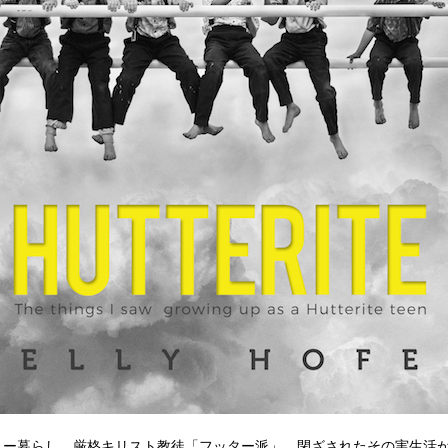
ニー暮らし。厳格キリスト教徒「フッター派」。閉ざされたその実生活