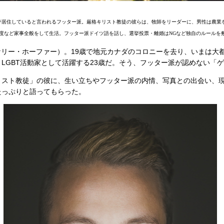
0人が居住していると言われるフッター派。厳格キリスト教徒の彼らは、牧師をリーダーに、男性は農業
度など家事全般をして生活。フッター派ドイツ語を話し、選挙投票・離婚はNGなど独自のルールを
fer（ケリー・ホーファー）。19歳で地元カナダのコロニーを去り、いまは
LGBT活動家として活躍する23歳だ。そう、フッター派が認めない「
リスト教徒」の彼に、生い立ちやフッター派の内情、写真との出会い、
たっぷりと語ってもらった。