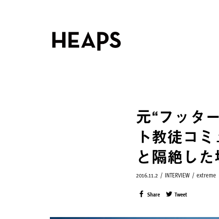
元“フッタ
ト教徒コミ
と隔絶した
2016.11.2
/
INTERVIEW
/
extreme
Share
Tweet