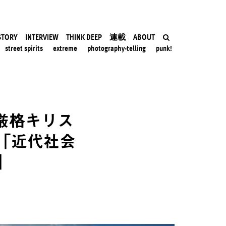
STORY
INTERVIEW
THINK DEEP
連載
ABOUT
street spirits
extreme
photography-telling
punk!
厳格キリス
「近代社会
」