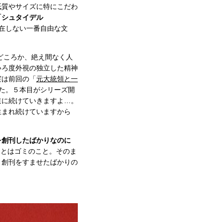
紙質やサイズに特にこだわ
「シュタイデル
在しない一番自由な文
どころか、絶え間なく人
いろ度外視の独立した精神
実は前回の「
元大統領と一
た。５本目がシリーズ開
道に続けていきますよ…。
生まれ続けていますから
を創刊したばかりなのに
ュとはゴミのこと。そのま
。創刊をすませたばかりの