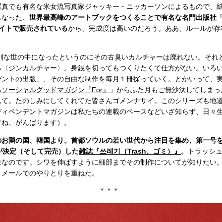
写真でも有名な米女流写真家ジャッキー・ニッカーソンによるもので、
もなった、
世界最高峰のアートブックをつくることで有名な名門出版社
サイトで販売されている
から、完成度は高いのだろう。ああ、ルールが存
便利な世の中になったというのにその古臭いカルチャーは廃れない。それ
る〈ジンカルチャー〉。身銭を切ってもつくりたくて仕方がない。いろ
デントの出版」、その自由な制作を毎月１冊探っていく。とかいって、
ソーシャルグッドマガジン『For』
」からふた月もご無沙汰してしまっ
んて。たのしみにしてくれてた皆さんゴメンナサイ。このシリーズも地
ディペンデントマガジンは私たちの連載のペースなどいざ知らず、日々
すね、がんばります）。
のお隣の国、韓国より。首都ソウルの若い世代から注目を集め、第一号
が決定（そして完売）した
雑誌『쓰레기（Trash、ゴミ）』
。
トラッシ
役なのです。シワを伸ばすように細部までその制作についてが知りたい
、メールでのやりとりを重ねた。
＊＊＊