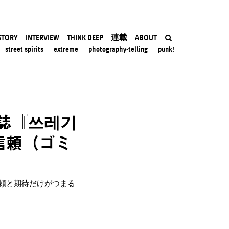
STORY
INTERVIEW
THINK DEEP
連載
ABOUT
street spirits
extreme
photography-telling
punk!
誌『쓰레기
信頼（ゴミ
頼と期待だけがつまる