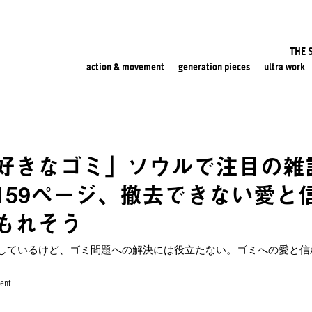
THE 
action & movement
generation pieces
ultra work
好きなゴミ」ソウルで注目の雑
159ページ、撤去できない愛と
もれそう
しているけど、ゴミ問題への解決には役立たない。ゴミへの愛と信
ent