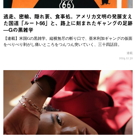
逃走、密輸、隠れ蓑、食事処。アメリカ文明の発展支え
た国道「ルート66」と、路上に刻まれたギャングの足跡
—Gの黒雑学
【連載】米国Gの黒雑学。縦横無尽の斬り口で、亜米利加ギャングの仮面
をぺりぺり剥がし痛いところをつんつん突いていく、三十四話目。
連載
2024.12.30