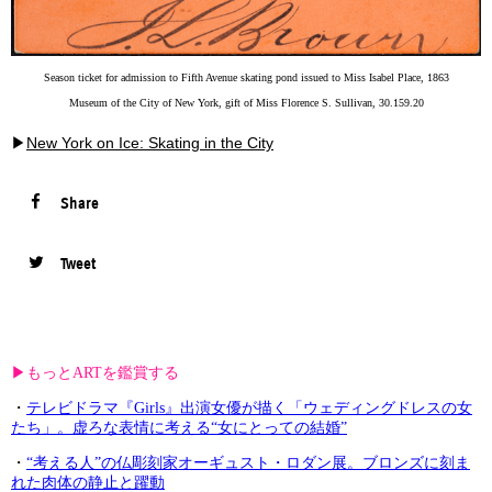
Season ticket for admission to Fifth Avenue skating pond issued to Miss Isabel Place, 1863
Museum of the City of New York, gift of Miss Florence S. Sullivan, 30.159.20
▶︎
New York on Ice: Skating in the City
Share
Tweet
▶︎もっとARTを鑑賞する
・
テレビドラマ『Girls』出演女優が描く「ウェディングドレスの女
たち」。虚ろな表情に考える“女にとっての結婚”
・
“考える人”の仏彫刻家オーギュスト・ロダン展。ブロンズに刻ま
れた肉体の静止と躍動