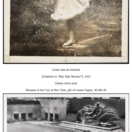
Count Jean de Strelecki
[Charlotte in “Hip! Hip! Hooray!”], 1915
Gelatin silver print
Museum of the City of New York, gift of Leonie Sigrist, 46.404.26