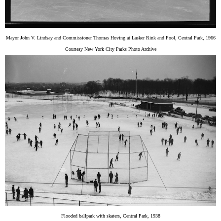
Mayor John V. Lindsay and Commissioner Thomas Hoving at Lasker Rink and Pool, Central Park, 1966
Courtesy New York City Parks Photo Archive
Flooded ballpark with skaters, Central Park, 1938