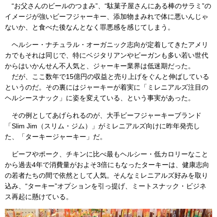
“お父さんのビールのつまみ”、“駄菓子屋さんにある棒のサラミ”の
イメージが強いビーフジャーキー、添加物まみれで体に悪いんじゃ
ないか、と食べた後なんとなく罪悪感を感じてしまう。
ヘルシー・ナチュラル・オーガニック志向が定着してきたアメリ
カでもそれは同じで、特にベジタリアンやビーガンも多い若い世代
からはいかんせん不人気と、ジャーキー業界は低迷期だった。
だが、ここ数年で15億円の収益と売り上げをぐんと伸ばしている
というのだ。その裏にはジャーキーが着実に「ミレニアルズ注目の
ヘルシースナック」に姿を変えている、という事実があった。
その例としてあげられるのが、大手ビーフジャーキーブランド
「Slim Jim（スリム・ジム）」がミレニアルズ向けに昨年発売し
た、「ターキージャーキー」だ。
ビーフやポーク、チキンに比べ最もヘルシー・低カロリーなこと
から過去4年で消費量がおよそ3倍にもなったターキーは、健康志向
の若者たちの間で依然として人気。そんなミレニアルズ好みを取り
込み、“ターキー”オプションを引っ提げ、ミートスナック・ビジネ
ス再起に懸けている。