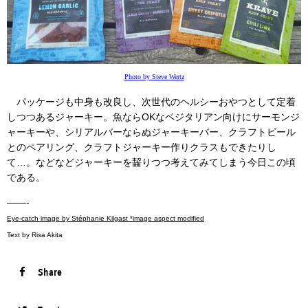
Photo by Steve Wertz
パッケージも中身も改良し、次世代のヘルシーおやつとして定着
しつつあるジャーキー。魚ならOKなベジタリアン向けにサーモンジ
ャーキーや、シリアルバーならぬジャーキーバー、クラフトビール
とのペアリング、クラフトジャーキー作りクラスもできたりし
て…。などなどジャーキーを齧りつつ考えてみてしまう今日この頃
である。
——-
Eye-catch image by Stéphanie Kilgast *image aspect modified
Text by Risa Akita
Share