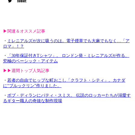
Tweet
▶︎関連＆オススメ記事
・
ミレニアルズが次に吸うのは。電子煙草でも大麻でもなく…「ア
ロマ」！？
・
「30年保証付きTシャツ」。 ロンドン発・ミレニアルズが作る、
究極のベーシック・アイテム
▶︎▶︎週間トップ人気記事
・
若者の自由でヒップな町おこし「クラフト・シティ」。カナダ
に“ブルックリン”作りました。
・
ボブ・ディランにパティ・スミス。 伝説のロッカーたちが溺愛す
るギター職人の奇抜な制作現場