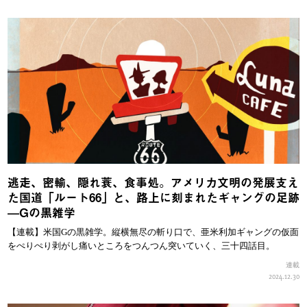
逃走、密輸、隠れ蓑、食事処。アメリカ文明の発展支え
た国道「ルート66」と、路上に刻まれたギャングの足跡
—Gの黒雑学
【連載】米国Gの黒雑学。縦横無尽の斬り口で、亜米利加ギャングの仮面
をぺりぺり剥がし痛いところをつんつん突いていく、三十四話目。
連載
2024.12.30