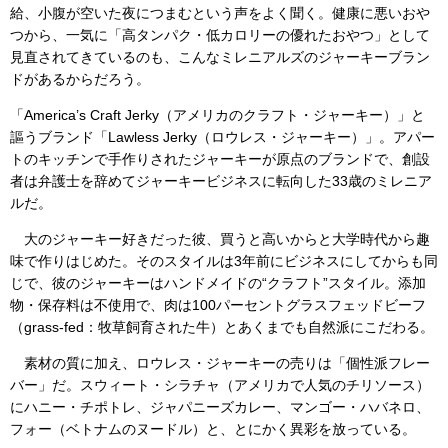
給、小腹が空いた夜につまむという声をよく聞く。健康に悪いおや
つから、一気に「高タンパク・低カロリーの優れたおやつ」として
見直されてきているのも、こんなミレニアルズのジャーキーブラン
ドがあるからだろう。
「America’s Craft Jerky（アメリカのクラフト・ジャーキー）」と
謳うブランド「Lawless Jerky（ロウレス・ジャーキー）」。アパー
トのキッチンで手作りされたジャーキーが原点のブランドで、創設
者は弁護士を辞めてジャーキービジネスに転向した33歳のミレニア
ルだ。
大のジャーキー好きだった彼、買うと高いからと大学時代から趣
味で作りはじめた。そのスタイルは3年前にビジネスにしてからも同
じで、彼のジャーキーはハンドメイドの“クラフト”スタイル。添加
物・保存料は不使用で、肉は100パーセントグラスフェッドビーフ
（grass-fed：牧草飼育された牛）とあくまでも自然派にこだわる。
素材の質に加え、ロウレス・ジャーキーの売りは「個性派フレー
バー」だ。スウィート・シラチャ（アメリカで人気のチリソース）
にハニー・チポトレ、ジャパニーズカレー、マンゴー・ハバネロ、
フォー（ベトナムのヌードル）と、とにかく異彩を放っている。