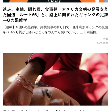
逃走、密輸、隠れ蓑、食事処。アメリカ文明の発展支え
た国道「ルート66」と、路上に刻まれたギャングの足跡
—Gの黒雑学
【連載】米国Gの黒雑学。縦横無尽の斬り口で、亜米利加ギャングの仮面
をぺりぺり剥がし痛いところをつんつん突いていく、三十四話目。
連載
2024.12.30