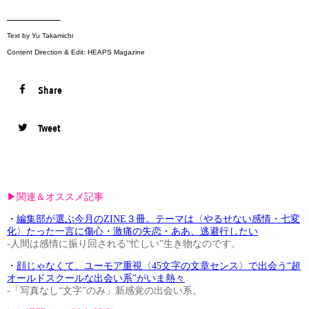
—————–
Text by Yu Takamichi
Content Direction & Edit: HEAPS Magazine
Share
Tweet
▶︎関連＆オススメ記事
・
編集部が選ぶ今月のZINE３冊。テーマは〈やるせない感情・七変
化〉たった一言に傷心・激痛の失恋・ああ、逃避行したい
-人間は感情に振り回される“忙しい”生き物なのです。
・
顔じゃなくて、ユーモア重視〈45文字の文章センス〉で出会う“超
オールドスクールな出会い系”がいま熱々
-「写真なし“文字”のみ」新感覚の出会い系。