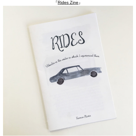
『
Rides Zine
』