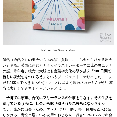
Image via Elena Skoreyko Wagner
偶然（必然？）の出会いもあれば、貪欲にこちら側から求める出会
いもある。英国に住むカナダ人イラストレーターで二児の母エレナ
の話。昨年春、彼女は大胆にも言葉や文化の壁を越え
「100日間で
新しい友だちをつくろう」
というプロジェクトに乗り出した。「友
だち100人でっきるっかな～♪」とは昔よく歌わされたもんだが、本
当に実行してみちゃう人がいるとは…。
「子育てに家事、合間にフリーランスの仕事をこなす。その生活を
続けているうちに、社会から取り残された気持ちになっちゃっ
て」
。誰かに出会うため、エレナは100日間、毎日見知らぬ人に話
しかける。青空市場にいる花屋のおじさん、行きつけのジムで出会