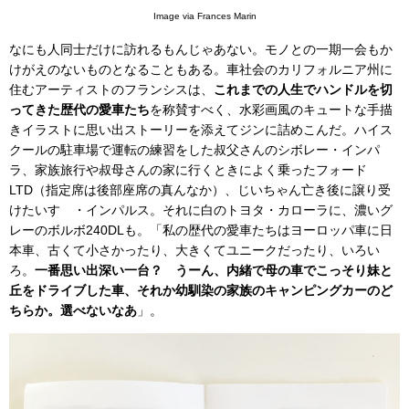
Image via Frances Marin
なにも人同士だけに訪れるもんじゃあない。モノとの一期一会もか
けがえのないものとなることもある。車社会のカリフォルニア州に
住むアーティストのフランシスは、
これまでの人生でハンドルを切
ってきた歴代の愛車たち
を称賛すべく、水彩画風のキュートな手描
きイラストに思い出ストーリーを添えてジンに詰めこんだ。ハイス
クールの駐車場で運転の練習をした叔父さんのシボレー・インパ
ラ、家族旅行や叔母さんの家に行くときによく乗ったフォード
LTD（指定席は後部座席の真んなか）、じいちゃん亡き後に譲り受
けたいすゞ・インパルス。それに白のトヨタ・カローラに、濃いグ
レーのボルボ240DLも。「私の歴代の愛車たちはヨーロッパ車に日
本車、古くて小さかったり、大きくてユニークだったり、いろい
ろ。
一番思い出深い一台？ うーん、内緒で母の車でこっそり妹と
丘をドライブした車、それか幼馴染の家族のキャンピングカーのど
ちらか。選べないなあ
」。