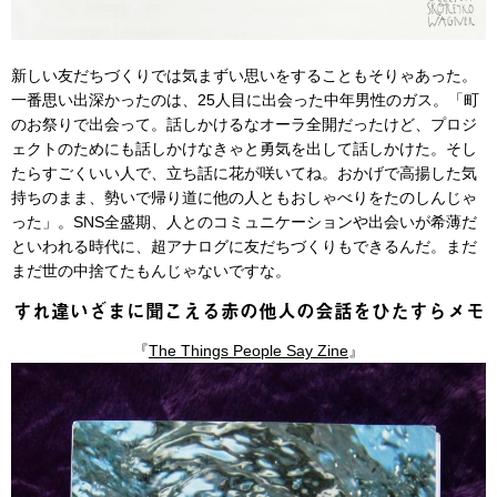
新しい友だちづくりでは気まずい思いをすることもそりゃあった。
一番思い出深かったのは、25人目に出会った中年男性のガス。「町
のお祭りで出会って。話しかけるなオーラ全開だったけど、プロジ
ェクトのためにも話しかけなきゃと勇気を出して話しかけた。そし
たらすごくいい人で、立ち話に花が咲いてね。おかげで高揚した気
持ちのまま、勢いで帰り道に他の人ともおしゃべりをたのしんじゃ
った」。SNS全盛期、人とのコミュニケーションや出会いが希薄だ
といわれる時代に、超アナログに友だちづくりもできるんだ。まだ
まだ世の中捨てたもんじゃないですな。
すれ違いざまに聞こえる赤の他人の会話をひたすらメモ
『
The Things People Say Zine
』