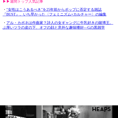
▶︎▶︎週間トップ人気記事
・
“女性はこうあるべき”を25年前からポップに否定する雑誌
『BUST』。いち早かった〈フェミニズム×カルチャー〉の編集
・
アル・カポネは作曲家？詩人の女ギャングに牛乳好きの賭博王。
ぶ厚いツラの皮の下、オフの顔と意外な趣味嗜好—Gの黒雑学