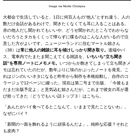
Image via Murtle Chickpea
大都会で生活していると、1日に何百人もの“他人”とすれ違う。人の
数だけ会話があるわけで、聞きたくなくても耳に入ることはある。
赤の他人だし聞かれてもいいや、どうせ聞かれたところでわからな
いだろうとタカをくくって憚らずに喋るのはこんな人がいるので注
意した方がよいです。ニュージーランドに住むマートル姐さん
（38）は
常に他人の雑談に耳を傾けしっかり聞き取り。
道端やバ
ス、電車内でたまたま聞こえてくる雑談を、
いちいち“立ち聞き
話”を専用ノートにメモメモ。
いつからか飽きてしまって立ち聞きメ
モは忘れていたのだが、数年ぶりに埃のかぶったノートを発見。こ
れはジンのいいネタになると昨年から制作を本格始動し、自作のコ
ラージュで12ページに綴った。現在は第二号まで出版、「今後もま
だまだ出版予定よ」と意気込む姐さんだが。これまで彼女の耳が選
び拾ってきた〈どうでもいい話トップ３〉はこちら。
「あんたがパイ食べてるとこなんて、いままで見たことないわ」。
なぜにパイ？
「新聞の一面を飾れるように頑張るんだよ」。純粋な応援？それと
も皮肉？