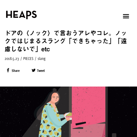
ドアの〈ノック〉で言おうアレやコレ。ノッ
クではじまるスラング「できちゃった」「遠
慮しないで」etc
2018.5.23
/
PIECES
/
slang
Share
Tweet