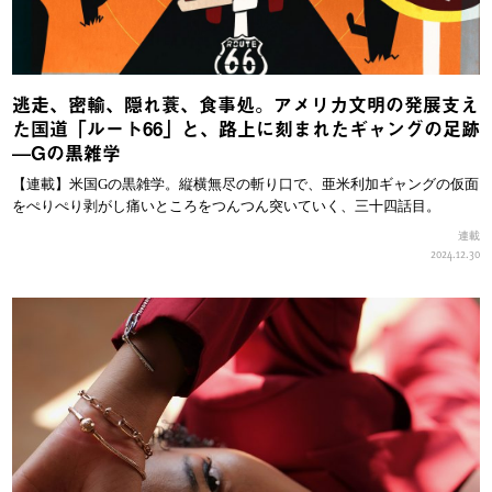
逃走、密輸、隠れ蓑、食事処。アメリカ文明の発展支え
た国道「ルート66」と、路上に刻まれたギャングの足跡
—Gの黒雑学
【連載】米国Gの黒雑学。縦横無尽の斬り口で、亜米利加ギャングの仮面
をぺりぺり剥がし痛いところをつんつん突いていく、三十四話目。
連載
2024.12.30