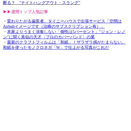
断る？ “ナイトハングアウト・スラング”
▶︎▶︎週間トップ人気記事
・
変わりたがる歯医者。タイニーハウスで出張サービス「空間は
Airbnbイメージです（治療のサブスクリプション有）」
・
本家よりうまく演奏しない「個性は5パーセント」“ジョン・レノ
ン”に聞く真似の天才〈プロのカバーバンド〉の業
・
最新のクラフトフィルムは「和紙」！ザラザラ感がたまらない。
和紙を使ったモノクロネガ「W」で仕上がる写真がこれだ