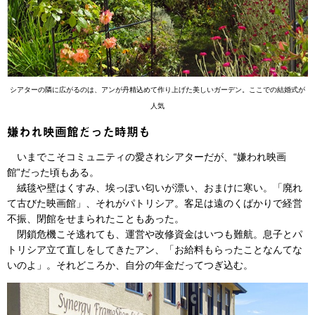
シアターの隣に広がるのは、アンが丹精込めて作り上げた美しいガーデン。ここでの結婚式が
人気
嫌われ映画館だった時期も
いまでこそコミュニティの愛されシアターだが、“嫌われ映画
館”だった頃もある。
絨毯や壁はくすみ、埃っぽい匂いが漂い、おまけに寒い。「廃れ
て古びた映画館」、それがパトリシア。客足は遠のくばかりで経営
不振、閉館をせまられたこともあった。
閉鎖危機こそ逃れても、運営や改修資金はいつも難航。息子とパ
トリシア立て直しをしてきたアン、「お給料もらったことなんてな
いのよ」。それどころか、自分の年金だってつぎ込む。