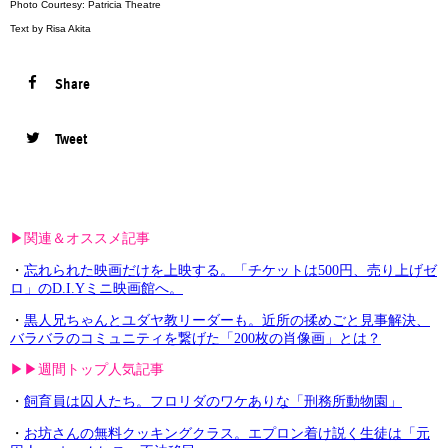
Photo Courtesy: Patricia Theatre
Text by Risa Akita
Share
Tweet
▶︎関連＆オススメ記事
・
忘れられた映画だけを上映する。「チケットは500円、売り上げゼ
ロ」のD.I.Yミニ映画館へ。
・
黒人兄ちゃんとユダヤ教リーダーも。近所の揉めごと見事解決、
バラバラのコミュニティを繋げた「200枚の肖像画」とは？
▶︎▶︎週間トップ人気記事
・
飼育員は囚人たち。フロリダのワケありな「刑務所動物園」
・
お坊さんの無料クッキングクラス。エプロン着け説く生徒は「元