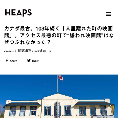
カナダ最古、103年続く「人里離れた町の映画
館」。アクセス最悪の町で“嫌われ映画館”はな
ぜつぶれなかった？
2017.2.1
/
INTERVIEW
/
street spirits
Share
Tweet