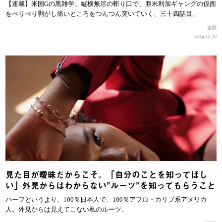
【連載】米国Gの黒雑学。縦横無尽の斬り口で、亜米利加ギャングの仮面
をぺりぺり剥がし痛いところをつんつん突いていく、三十四話目。
連載
2024.12.30
見た目が曖昧だからこそ。「自分のことを知ってほし
い」外見からはわからない”ルーツ”を知ってもらうこと
ハーフというより、100％日本人で、100％アフロ・カリブ系アメリカ
人。外見からは見えてこない私のルーツ。