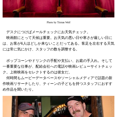
Photo by Tristan Wolf
デスクにつけばメールチェックにお天気チェック。
映画館にとって天候は重要。お天気の悪い日や寒さが厳しい日に
は、お客が6人ほどしか来ないことだってある。客足を左右する天気
には常に気にかけ、スタッフの数を調整する。
ポップコーンやドリンクの手配や支払い、お庭の手入れ。そして
一番重要な仕事が、配給会社への電話や映画レビューサイトチェッ
ク。上映映画をセレクトするのは彼女だ。
何時間もムービーデータベースやソーシャルメディアで話題の新
作映画リサーチしたり、ティーンの子どもを持つスタッフにおすす
め作品を聞いたり。