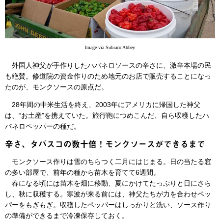
Image via Subiaco Abbey
外国人神父が手作りしたハバネロソースの辛さに、激辛本場の民
も絶賛。修道院の資金作りのため地元のお店で販売することになっ
たのが、モンクソースの原点だ。
28年間の中米生活を終え、2003年にアメリカに帰国した神父
は、“お土産”を携えていた。旅行鞄につめこんだ、自ら収穫したハ
バネロペッパーの種だ。
辛さ、タバスコの数十倍！モンクソースができるまで
モンクソース作りは雪のちらつく二月にはじまる。日の当たる窓
の多い部屋で、前年の種から苗木を育てて6週間。
春になる頃には苗木を畑に移動、夏にかけてたっぷりと日にさら
し、秋に収穫する。寒波が来る前には、神父たちが力を合わせペッ
パーをもぎもぎ。収穫したペッパーはしっかりと洗い、ソース作り
の準備ができるまで冷凍保存しておく。