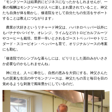
「モンクソースは結果的にビジネスになったかもしれませんが、一
番の報酬はモンクソースが人々に楽しまれ愛されていること。神父
たち自身が体を動かし、修道院をそして自分たちの生活をサポート
することは教えにつながります」
農業が大好きというリチャード神父は、ハバネロペッパー以外に
もバナナやパパイヤ、オレンジ、ライムなどのトロピカルフルーツ
やコーヒーも栽培。世界一辛いとされるゴーストペッパーやトリニ
ダード・スコーピオン・ペッパーも育て、オリジナルソースの考案
にも勤む。
「修道院でのシンプルな暮らしには、ピリリとした面白みがいささ
か必要なのかもしれませんね」
神に仕え、人々に奉仕し、自然の恵みを大切にする。神父さんた
ちの質素な生活の中でモンクソースは、神父たちの舌と毎日を目の
覚めるような刺激で風味豊かにしているのだ。