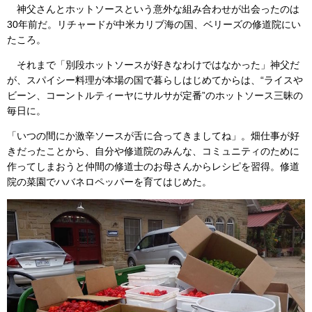
神父さんとホットソースという意外な組み合わせが出会ったのは
30年前だ。リチャードが中米カリブ海の国、ベリーズの修道院にい
たころ。
それまで「別段ホットソースが好きなわけではなかった」神父だ
が、スパイシー料理が本場の国で暮らしはじめてからは、“ライスや
ビーン、コーントルティーヤにサルサが定番”のホットソース三昧の
毎日に。
「いつの間にか激辛ソースが舌に合ってきましてね」。畑仕事が好
きだったことから、自分や修道院のみんな、コミュニティのために
作ってしまおうと仲間の修道士のお母さんからレシピを習得。修道
院の菜園でハバネロペッパーを育てはじめた。