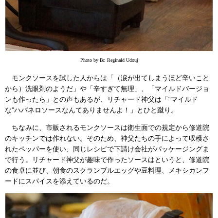
Photo by Br. Reginald Udouj
モンクソースを試した人からは「（涙が出てしまうほど辛いこと
から）洗眼剤のようだ」や「辛すぎて無理」、「マイルドバージョ
ンも作ったら」との声もあるが、リチャード神父は「“マイルド
な”ハバネロソースなんてありませんよ！」とひと蹴り。
ちなみに、市販されるモンクソースは衛生面での規定から修道院
のキッチンでは作れない。そのため、神父たちの手によって収穫さ
れたペッパーを使い、同じレシピで下請け会社がパッケージングま
で行う。リチャード神父が趣味で作ったソースはというと、修道院
の食卓に並び、朝食のスクランブルエッグや豆料理、メキシカンフ
ードにスパイスを添えているのだ。