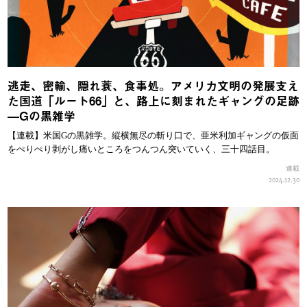
逃走、密輸、隠れ蓑、食事処。アメリカ文明の発展支え
た国道「ルート66」と、路上に刻まれたギャングの足跡
—Gの黒雑学
【連載】米国Gの黒雑学。縦横無尽の斬り口で、亜米利加ギャングの仮面
をぺりぺり剥がし痛いところをつんつん突いていく、三十四話目。
連載
2024.12.30