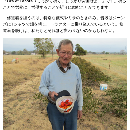
『Ora et Labora（しっかり祈り、しっかり労働せよ）』です。祈る
ことで労働に、労働することで祈りに励むことができます」
修道着を纏うのは、特別な儀式やミサのときのみ。普段はジーン
ズにTシャツで畑を耕し、トラクターに乗り込んでいるという。修
道着を脱げば、私たちとそれほど変わりないのかもしれない。