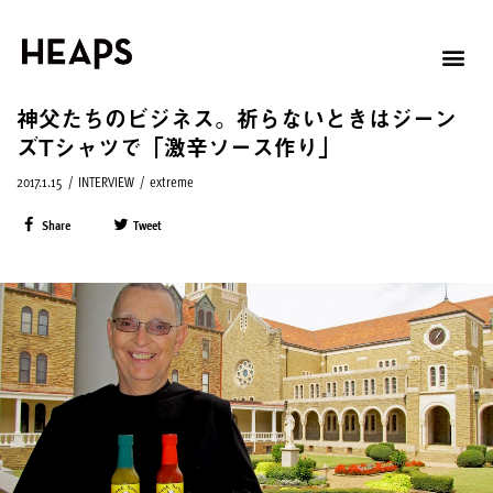
神父たちのビジネス。祈らないときはジーン
ズTシャツで「激辛ソース作り」
2017.1.15
/
INTERVIEW
/
extreme
Share
Tweet