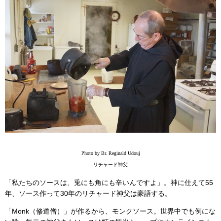
Photo by Br. Reginald Udouj
リチャード神父
「私たちのソースは、兎にも角にも辛いんですよ」。神に仕えて55
年、ソース作って30年のリチャード神父は豪語する。
「Monk（修道僧）」が作るから、モンクソース。世界中でも例にな