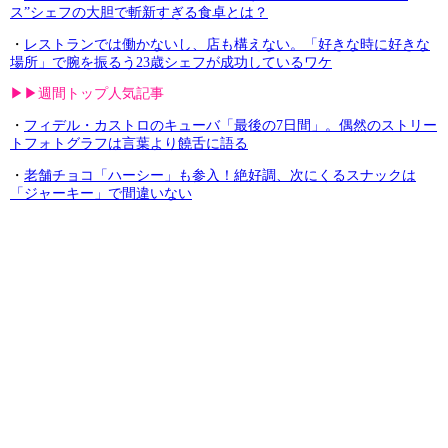
ス”シェフの大胆で斬新すぎる食卓とは？
・
レストランでは働かないし、店も構えない。「好きな時に好きな
場所」で腕を振るう23歳シェフが成功しているワケ
▶︎▶︎週間トップ人気記事
・
フィデル・カストロのキューバ「最後の7日間」。偶然のストリー
トフォトグラフは言葉より饒舌に語る
・
老舗チョコ「ハーシー」も参入！絶好調、次にくるスナックは
「ジャーキー」で間違いない