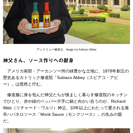
アンドリュー修道士、Image via Subiaco Abbey
神父さん、ソース作りへの献身
アメリカ南部・アーカンソー州の緑豊かな土地に、1878年創立の
歴史あるカトリック修道院「Subiaco Abbey（スビアコ・アビ
ー）」は悠然と佇む。
修道服に身を包んだ神父たちが慎ましく暮らす修道院のキッチン
でひとり、赤や緑のペッパー片手に鍋と向かい合うのが、Richard
Walz（リチャード・ワルツ）神父。10年以上にわたって愛される激
辛ハバネロソース「Monk Sauce（モンクソース）」の生みの親
だ。