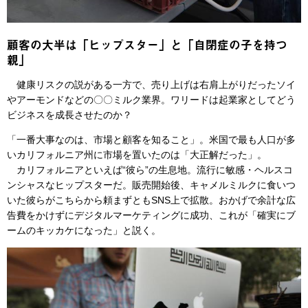
顧客の大半は「ヒップスター」と「自閉症の子を持つ
親」
健康リスクの説がある一方で、売り上げは右肩上がりだったソイ
やアーモンドなどの〇〇ミルク業界。ワリードは起業家としてどう
ビジネスを成長させたのか？
「一番大事なのは、市場と顧客を知ること」。米国で最も人口が多
いカリフォルニア州に市場を置いたのは「大正解だった」。
カリフォルニアといえば“彼ら”の生息地。流行に敏感・ヘルスコ
ンシャスなヒップスターだ。販売開始後、キャメルミルクに食いつ
いた彼らがこちらから頼まずともSNS上で拡散。おかげで余計な広
告費をかけずにデジタルマーケティングに成功、これが「確実にブ
ームのキッカケになった」と説く。