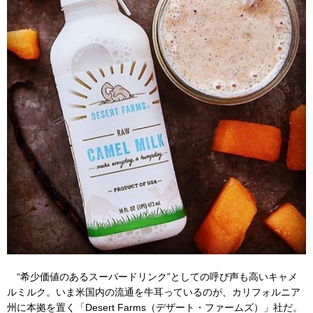
“希少価値のあるスーパードリンク”としての呼び声も高いキャメ
ルミルク。いま米国内の流通を牛耳っているのが、カリフォルニア
州に本拠を置く「Desert Farms（デザート・ファームズ）」社だ。