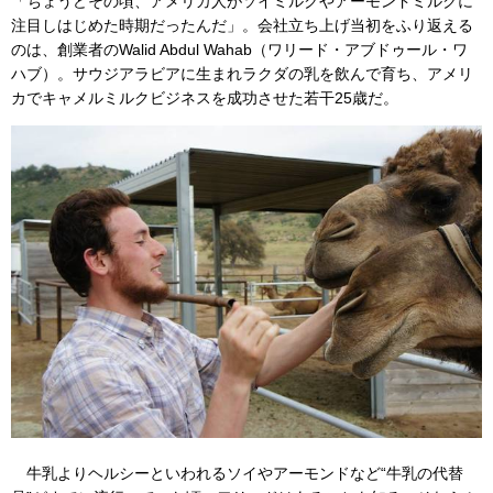
「ちょうどその頃、アメリカ人がソイミルクやアーモンドミルクに
注目しはじめた時期だったんだ」。会社立ち上げ当初をふり返える
のは、創業者のWalid Abdul Wahab（ワリード・アブドゥール・ワ
ハブ）。サウジアラビアに生まれラクダの乳を飲んで育ち、アメリ
カでキャメルミルクビジネスを成功させた若干25歳だ。
牛乳よりヘルシーといわれるソイやアーモンドなど“牛乳の代替