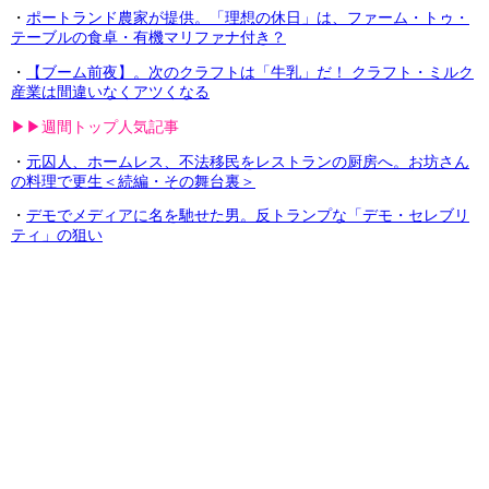
・
ポートランド農家が提供。「理想の休日」は、ファーム・トゥ・
テーブルの食卓・有機マリファナ付き？
・
【ブーム前夜】。次のクラフトは「牛乳」だ！ クラフト・ミルク
産業は間違いなくアツくなる
▶︎▶︎週間トップ人気記事
・
元囚人、ホームレス、不法移民をレストランの厨房へ。お坊さん
の料理で更生＜続編・その舞台裏＞
・
デモでメディアに名を馳せた男。反トランプな「デモ・セレブリ
ティ」の狙い