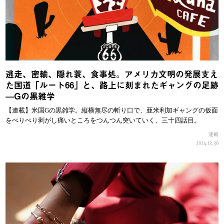
逃走、密輸、隠れ蓑、食事処。アメリカ文明の発展支え
た国道「ルート66」と、路上に刻まれたギャングの足跡
—Gの黒雑学
【連載】米国Gの黒雑学。縦横無尽の斬り口で、亜米利加ギャングの仮面
をぺりぺり剥がし痛いところをつんつん突いていく、三十四話目。
連載
2024.12.30