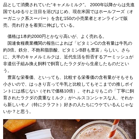
品として消費されていた“キャメルミルク”。 2000年以降からは先進
国でもゆるりと注目を浴びはじめ、現在米国ではホールフーズ（オ
ーガニック系スーパー）を含む150の小売業者とオンラインで販
売。売れ行きを着実に伸ばしている。
価格は1本約2000円とかなり高いが、よく売れる。
国連食糧農業機関の報告によれば「ビタミンCの含有量は牛乳の
約3倍。鉄分、不飽和脂肪酸、ビタミンB群も豊富」らしい。さら
に、大半のキャメルミルクは、近代生活を拒否するアーミッシュが
非遺伝子組み換え飼料で飼育したラクダから生産したものだとい
う。
豊富な栄養価、といっても、比較する栄養価の含有量がそもそも
小さいので、はっきり言って牛乳と比較してもそこまでの推しポイ
ントには感じない（それで価格10倍）。それよりもこの「丁寧に飼
育されたラクダの貴重なミルク」がヘルスコンシャスな人、それか
ら新しいモノ（特にクラフト）好きの人たちにウケているんじゃな
いか？と思う。