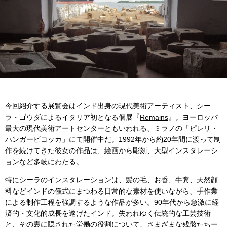
今回紹介する展覧会はインド出身の現代美術アーティスト、シー
ラ・ゴウダによるイタリア初となる個展『
Remains
』。ヨーロッパ
最大の現代美術アートセンターともいわれる、ミラノの「ピレリ・
ハンガービコッカ」にて開催中だ。1992年から約20年間に渡って制
作を続けてきた彼女の作品は、絵画から彫刻、大型インスタレーシ
ョンなど多岐にわたる。
特にシーラのインスタレーションは、髪の毛、お香、牛糞、天然顔
料などインドの儀式にまつわる日常的な素材を使いながら、手作業
による制作工程を強調するような作品が多い。90年代から急激に経
済的・文化的成長を遂げたインド。失われゆく伝統的な工芸技術
と、その裏に隠された労働の役割について、さまざまな残骸たちー