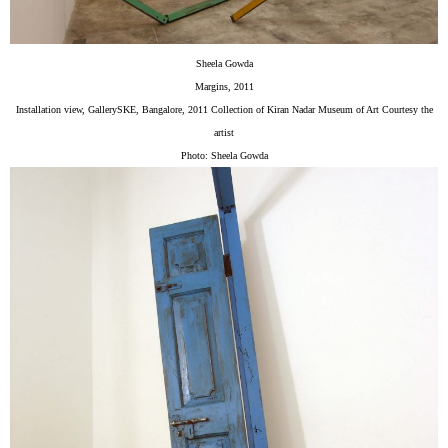
Sheela Gowda
Margins, 2011
Installation view, GallerySKE, Bangalore, 2011 Collection of Kiran Nadar Museum of Art Courtesy the
artist
Photo: Sheela Gowda