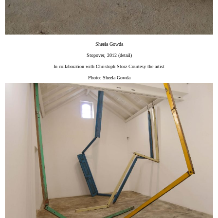
Sheela Gowda
Stopover, 2012 (detail)
In collaboration with Christoph Storz Courtesy the artist
Photo: Sheela Gowda