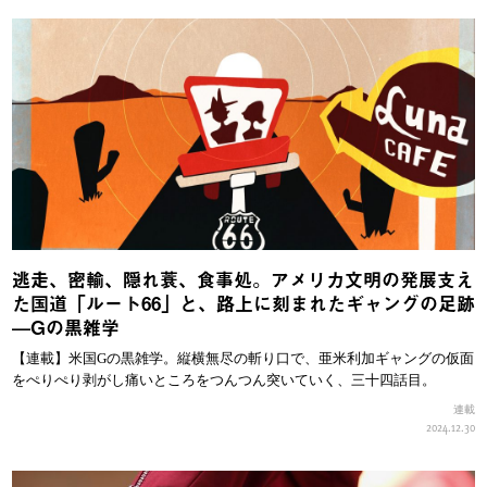
逃走、密輸、隠れ蓑、食事処。アメリカ文明の発展支え
た国道「ルート66」と、路上に刻まれたギャングの足跡
—Gの黒雑学
【連載】米国Gの黒雑学。縦横無尽の斬り口で、亜米利加ギャングの仮面
をぺりぺり剥がし痛いところをつんつん突いていく、三十四話目。
連載
2024.12.30