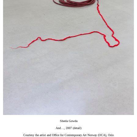
Sheela Gowda
And…, 2007 (detail)
Courtesy the artist and Office for Contemporary Art Norway (OCA), Oslo