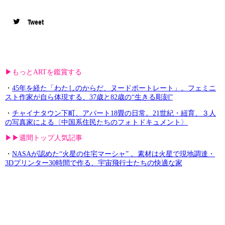
Tweet
▶︎もっとARTを鑑賞する
・
45年を経た「わたしのからだ、ヌードポートレート」。フェミニ
スト作家が自ら体現する、37歳と82歳の“生きる彫刻”
・
チャイナタウン下町、アパート18畳の日常。21世紀・紐育、３人
の写真家による〈中国系住民たちのフォトドキュメント〉
▶︎▶︎週間トップ人気記事
・
NASAが認めた“火星の住宅マーシャ” 。素材は火星で現地調達・
3Dプリンター30時間で作る、宇宙飛行士たちの快適な家