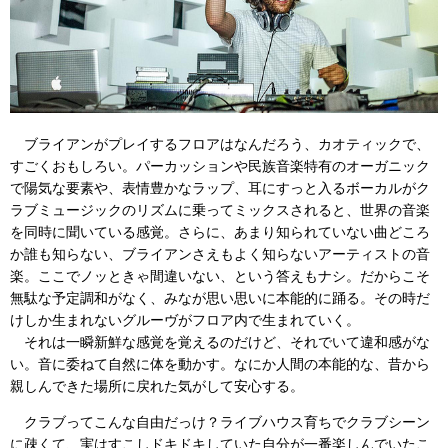
ブライアンがプレイするフロアはなんだろう、カオティックで、
すごくおもしろい。パーカッションや民族音楽特有のオーガニック
で陽気な要素や、表情豊かなラップ、耳にすっと入るボーカルがク
ラブミュージックのリズムに乗ってミックスされると、世界の音楽
を同時に聞いている感覚。さらに、あまり知られていない曲どころ
か誰も知らない、ブライアンさえもよく知らないアーティストの音
楽。ここでノッときゃ間違いない、という答えもナシ。だからこそ
無駄な予定調和がなく、みなが思い思いに本能的に踊る。その時だ
けしか生まれないグルーヴがフロア内で生まれていく。
それは一瞬新鮮な感覚を覚えるのだけど、それでいて違和感がな
い。音に委ねて自然に体を動かす。なにか人間の本能的な、昔から
親しんできた場所に戻れた気がして安心する。
クラブってこんな自由だっけ？ライブハウス育ちでクラブシーン
に疎くて、実はすこしドキドキしていた自分が一番楽しんでいたこ