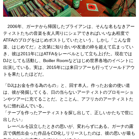
2006年、ガーナから帰国したブライアンは、そんな名もなきアー
ティストたちの音楽を友人周りにシェアできればいいなあ程度で
ATFAのブログをはじめポストしていたという。しかし「こんな音
楽、はじめてだ」と次第に知り合いや友達の枠を超えて広まってい
き、彼は2011年にはATFAをレーベルとして立ち上げた。現在では
DJとしても活動し、Boiller Roomなどはじめ世界各地のイベントに
出演している。実は、2015年には来日ツアーも行ってソールドアウ
トを果たしたほどだ。
「DJはお金を作る為のもの」と、回す本人。作ったお金の使い道
は、彼が発掘してくる、日の当らないアーティストのプロモーショ
ンやツアーに充てることだ。とことん、アフリカのアーティストた
ちに惚れ込んでいる。
「テープを作ったアーティストを探し出して、正しいかたちで世に
出したい」
レーベルを設立したときの思いが、変わらずにある。ガーナの露
店で偶然出会った作品をCD化しリリースしたのは、彼の思いが最も