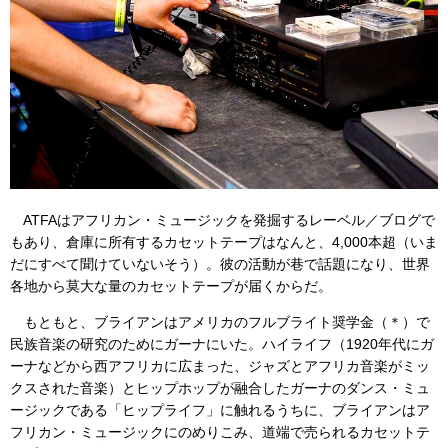
ATFAはアフリカン・ミュージックを発掘するレーベル／ブログで
もあり、倉庫に所有するカセットテープはなんと、4,000本超（いま
だにすべて聞けていないそう）。彼の活動が巷で話題になり、世界
各地から莫大な量のカセットテープが届くからだ。
もともと、ブライアンはアメリカのフルブライト奨学金（＊）で
民族音楽の研究のためにガーナにいた。ハイライフ（1920年代にガ
ーナなどから西アフリカに広まった、ジャズとアフリカ音楽がミッ
クスされた音楽）とヒップホップが融合したガーナのダンス・ミュ
ージックである「ヒップライフ」に触れるうちに、ブライアンはア
フリカン・ミュージックにのめりこみ、道端で売られるカセットテ