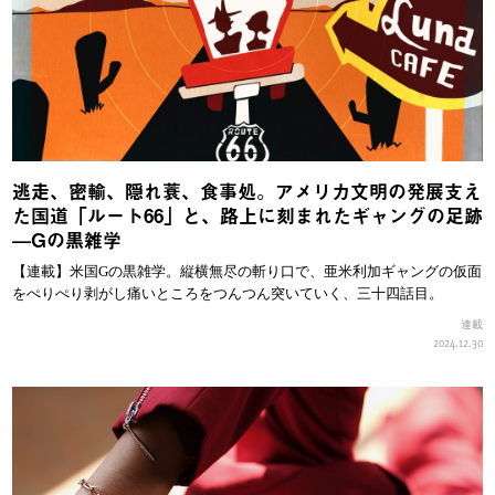
逃走、密輸、隠れ蓑、食事処。アメリカ文明の発展支え
た国道「ルート66」と、路上に刻まれたギャングの足跡
—Gの黒雑学
【連載】米国Gの黒雑学。縦横無尽の斬り口で、亜米利加ギャングの仮面
をぺりぺり剥がし痛いところをつんつん突いていく、三十四話目。
連載
2024.12.30