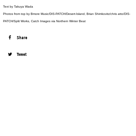
Text by Takuya Wada
Photos from top by Bmore Music/DIS-PATCH/Desert-Island, Brian Shimkovitz/chris atto/DIS-
PATCH/Split Works, Catch Images via Northern Winter Beat
Share
Tweet