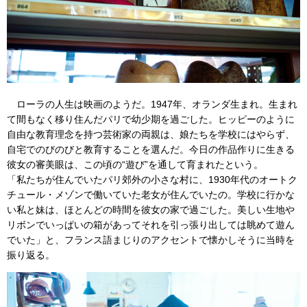
ローラの人生は映画のようだ。1947年、オランダ生まれ。生まれ
て間もなく移り住んだパリで幼少期を過ごした。ヒッピーのように
自由な教育理念を持つ芸術家の両親は、娘たちを学校にはやらず、
自宅でのびのびと教育することを選んだ。今日の作品作りに生きる
彼女の審美眼は、この頃の“遊び”を通して育まれたという。
「私たちが住んでいたパリ郊外の小さな村に、1930年代のオートク
チュール・メゾンで働いていた老女が住んでいたの。学校に行かな
い私と妹は、ほとんどの時間を彼女の家で過ごした。美しい生地や
リボンでいっぱいの箱があってそれを引っ張り出しては眺めて遊ん
でいた」と、フランス語まじりのアクセントで懐かしそうに当時を
振り返る。