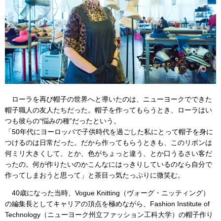
ローラを再び帽子の世界へと導いたのは、ニューヨークでできた
帽子職人の友人たちだった。帽子を作ってもらうとき、ローラはい
つも彼らの“悩みの種”だったという。
「50年代にヨーロッパで子供時代を過ごした私にとって帽子を身に
つけるのは日常だった。だから作ってもらうときも、このリボンは
何ミリ大きくして、とか、色がちょっと違う、とか口うるさい客だ
ったの。何が作りたいのかこんなにはっきりしているのなら自分で
作ってしまおうと思って」と茶目っ気たっぷりに微笑む。
40歳になった当時、Vogue Knitting（ヴォーグ・ニッティング）
の編集長としてキャリアの頂点を極めながら、Fashion Institute of
Technology（ニューヨーク州立ファッション工科大学）の帽子作り