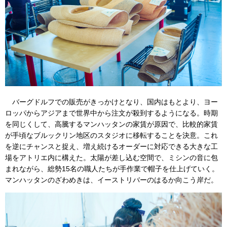
バーグドルフでの販売がきっかけとなり、国内はもとより、ヨー
ロッパからアジアまで世界中から注文が殺到するようになる。時期
を同じくして、高騰するマンハッタンの家賃が原因で、比較的家賃
が手頃なブルックリン地区のスタジオに移転することを決意。これ
を逆にチャンスと捉え、増え続けるオーダーに対応できる大きな工
場をアトリエ内に構えた。太陽が差し込む空間で、ミシンの音に包
まれながら、総勢15名の職人たちが手作業で帽子を仕上げていく。
マンハッタンのざわめきは、イーストリバーのはるか向こう岸だ。