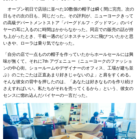
オープン初日で店頭に並べた10数個の帽子は瞬く間に完売。次の
日もその次の日も、同じだった。その評判が、ニューヨークきって
の高級デパートメントストア「バーグドルフ・グッドマン」のバイ
ヤーの耳に入るのに時間はかからなかった。同店での販売の話が持
ち上がったとき、千載一遇のビジネスチャンスに飛びついたかと思
いきや、ローラは乗り気でなかった。
「自分の店で一点ものの帽子を作っていたからホールセールには興
味が無くて。それに7th アヴェニュー（ニューヨークのファッショ
ンの中心街。ショールームやデザイナーのオフィス、工場が建ち並
ぶ）のごたごたは正直あまり好きじゃないのよ」と肩をすくめる。
そんな彼女の背中を押したのは、「あなたは好きなものを作り続け
さえすればいい。私たちがそれを売ってくるから」という、彼女の
センスに惚れ込んだバイヤーの一言だった。