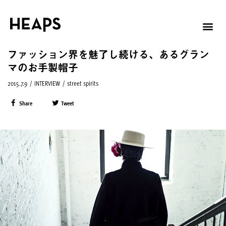
ファッション界を魅了し続ける、あるグラン
マのお手製帽子
2015.7.9
/
INTERVIEW
/
street spirits
Share
Tweet