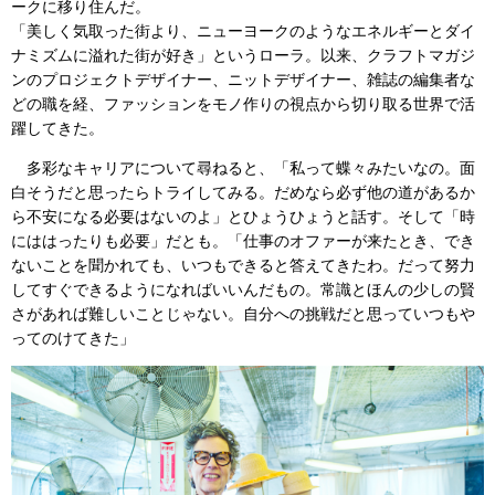
ークに移り住んだ。
「美しく気取った街より、ニューヨークのようなエネルギーとダイ
ナミズムに溢れた街が好き」というローラ。以来、クラフトマガジ
ンのプロジェクトデザイナー、ニットデザイナー、雑誌の編集者な
どの職を経、ファッションをモノ作りの視点から切り取る世界で活
躍してきた。
多彩なキャリアについて尋ねると、「私って蝶々みたいなの。面
白そうだと思ったらトライしてみる。だめなら必ず他の道があるか
ら不安になる必要はないのよ」とひょうひょうと話す。そして「時
にははったりも必要」だとも。「仕事のオファーが来たとき、でき
ないことを聞かれても、いつもできると答えてきたわ。だって努力
してすぐできるようになればいいんだもの。常識とほんの少しの賢
さがあれば難しいことじゃない。自分への挑戦だと思っていつもや
ってのけてきた」