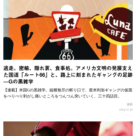
逃走、密輸、隠れ蓑、食事処。アメリカ文明の発展支え
た国道「ルート66」と、路上に刻まれたギャングの足跡
—Gの黒雑学
【連載】米国Gの黒雑学。縦横無尽の斬り口で、亜米利加ギャングの仮面
をぺりぺり剥がし痛いところをつんつん突いていく、三十四話目。
連載
2024.12.30