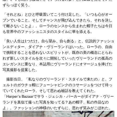
ずらっぽく笑う。
「それとね」とひと呼吸置いてこう付け足した。「いつも心がオー
プンでいること。そしてチャンスが飛び込んできたら、それを決し
て離さないことよ」。ローラのセンスから生まれた帽子たちは今日
も世界中のファッショニスタのスタイルに華を添える。
「良い人生は1つだけ。自ら望み、自ら創る」と、伝説的ファッショ
ンエディター、ダイアナ・ヴリーランドはいった。ローラの、自由
で挑戦することを恐れないスピリットが、既存の美の概念にとらわ
れず新しいスタイルを次々に開拓していったヴリーランドの孤高の
エレガンスに重なり、本誌用にヴリーランドにオマージュを捧げた
写真撮影を提案した。
撮影当日、「私なりのヴリーランド・スタイルで来たの」と、フ
ェルトのガウチョ帽にフューシャピンクのコサージュをつけて待っ
ていてくれたローラ。そして思わぬ秘話を教えてくれた。
「Harper’s Bazaarでサラ・ジェシカ・パーカーがダイアナ・ヴリー
ランドを真似て撮った写真を知ってる？あの帽子、私の作品なの
よ」。ファッションの神様のいたずらに、思わず笑みがこぼれた。