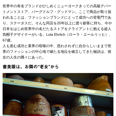
世界中の有名ブランドがひしめくニューヨークきっての高級デパー
トメントストア、バーグドルフ・グッドマン。ここで商品が取り扱
われることは、ファッションブランドにとって成功への登竜門であ
り、ステータスだ。そんな同店を20年以上に渡り顧客に持ち、今や
日本をはじめ世界中の名だたるストアをクライアントに抱える超人
気帽子デザイナーがいる。Lola Ehrlich（ローラ・エールリッヒ）、
67歳。
人も羨む成功と業界の喧噪の中、惑わされずに自分らしいままで世
界のファッションの中心地で確たる地位を確立してきた秘訣は、彼
女の人生の隅々にあった。
審美眼は、お隣の“老女”から