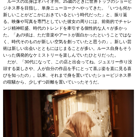
ルースの出身はオハイオ州。25歳のときに世界トップのショービ
ジネス界を目指し、単身ニューヨークヘやってきた。「いつも何か
新しいことがどこかにおきているという時代だった」と、振り返
る。映像や写真を専門としていた彼女の周りには、前衛的でチャレ
ンジ精神旺盛、時代のトレンドを牽引する個性的な人々が多かっ
た。「あの頃は、ただ音楽やアートが面白かったということではな
く、時代そのものが新しい空気を創っていたと思うの」。新しい芸
術は新しい出会いとともにはじまることが多い。ルース自身もそう
いった偶発的なケミストリーを楽しんでいたひとりだった。
だが、「30代になって、この店と出会ってね。ジュエリー作り没
頭する楽しさや、人が自分の作品を手にとって喜ぶ姿を直に見る喜
びを知ったの」。以来、それまで身を置いていたショービジネス界
の喧騒から、少しずつ距離を置いていったそうだ。