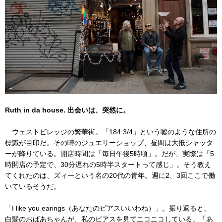
Ruth in da house. 出会いは、突然に。
ウェストビレッジの繁華街。「184 3/4」という嘘のような住所の
標識が目印だ。その噂のジュエリーショップ、昼間は大抵シャッタ
ーが降りている。開店時間は「毎日午後5時頃」。だが、実際は「5
時開店の予定で、30分遅れの5時半スタートって感じ」。そう教え
てくれたのは、ズィーという名の20代の青年。週に2、3回ここで働
いているそうだ。
「I like you earings（あなたのピアスいいわね）」。振り返ると、
白髪のおばあちゃんが、私のピアスを見てニコニコしている。「あ