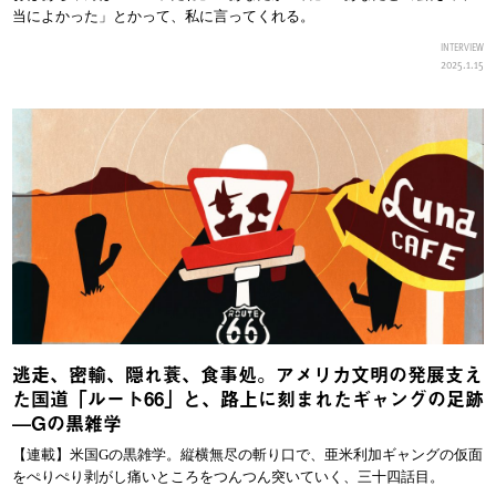
当によかった」とかって、私に言ってくれる。
INTERVIEW
2025.1.15
逃走、密輸、隠れ蓑、食事処。アメリカ文明の発展支え
た国道「ルート66」と、路上に刻まれたギャングの足跡
—Gの黒雑学
【連載】米国Gの黒雑学。縦横無尽の斬り口で、亜米利加ギャングの仮面
をぺりぺり剥がし痛いところをつんつん突いていく、三十四話目。