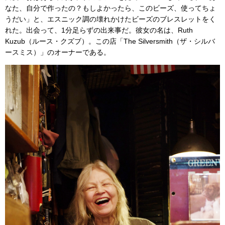
なた、自分で作ったの？もしよかったら、このビーズ、使ってちょ
うだい」と、エスニック調の壊れかけたビーズのブレスレットをく
れた。出会って、1分足らずの出来事だ。彼女の名は、Ruth
Kuzub（ルース・クズブ）。この店「The Silversmith（ザ・シルバ
ースミス）」のオーナーである。