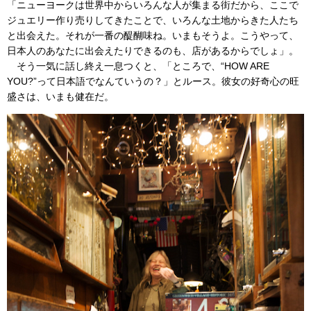
「ニューヨークは世界中からいろんな人が集まる街だから、ここで
ジュエリー作り売りしてきたことで、いろんな土地からきた人たち
と出会えた。それが一番の醍醐味ね。いまもそうよ。こうやって、
日本人のあなたに出会えたりできるのも、店があるからでしょ」。
そう一気に話し終え一息つくと、「ところで、“HOW ARE
YOU?”って日本語でなんていうの？」とルース。彼女の好奇心の旺
盛さは、いまも健在だ。