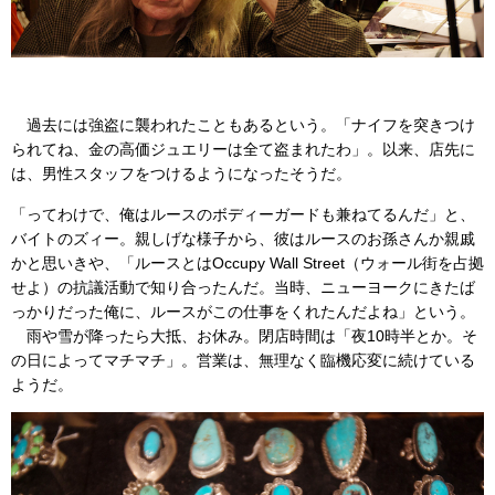
過去には強盗に襲われたこともあるという。「ナイフを突きつけ
られてね、金の高価ジュエリーは全て盗まれたわ」。以来、店先に
は、男性スタッフをつけるようになったそうだ。
「ってわけで、俺はルースのボディーガードも兼ねてるんだ」と、
バイトのズィー。親しげな様子から、彼はルースのお孫さんか親戚
かと思いきや、「ルースとはOccupy Wall Street（ウォール街を占拠
せよ）の抗議活動で知り合ったんだ。当時、ニューヨークにきたば
っかりだった俺に、ルースがこの仕事をくれたんだよね」という。
雨や雪が降ったら大抵、お休み。閉店時間は「夜10時半とか。そ
の日によってマチマチ」。営業は、無理なく臨機応変に続けている
ようだ。