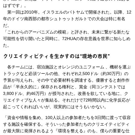
はずです」。
第一回は2010年。イスラエルのバトヤムで開催された。以降、12
年のドイツ南西部の都市シュトゥットガルトでの大会は特に有名
だ。
「これからのアーバニズムの模範」と評され、未来に繋がる新たな
可能性を切り開いたと同時に、72HUAの存在意義を世界に知らしめ
た。
クリエイティビティを生かすのは“現地の市民”
各チームには、宿泊施設とオレンジのユニフォーム 、機材を運ぶ
トラックなど必須ツールの他、それぞれ2,500ドル（約30万円）の
予算が与えられ、その中で必要材料を調達する。優勝すると創作作
品が「半永久的に」保存される権利と、賞金（同コンテストでは
3,800ドル、約46万円）が授与された。改善を欲している地に、ク
リエイティブな人々が集結る。それだけで72時間以内に化学反応が
起こってくれればいいが、現実的にはそうもいかない。
「資金や情報を集め、100人以上の参加者たちを3日間に渡って収容
する施設を確保する。そういった参加者たちのクリエイティビティ
が最大限に発揮されるよう『環境を整える』のも、僕らの重要な仕