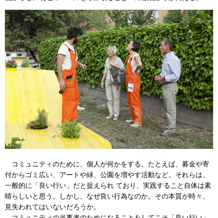
コミュニティのために、個人が何かをする。たとえば、募金や寄
付からゴミ広い、アートや緑、公園を増やす活動など。それらは、
一般的に「良い行い」だと捉えられ ており、実践すること自体は素
晴らしいと思う。しかし、なぜ良い行為なのか。その本質が時々、
見失われてはいないだろうか。
コミュニティの当事者のためになることをしてこそ「良い行い」