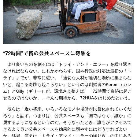
“72時間”で街の公共スペースに奇跡を
より良いものを創るには「トライ・アンド・エラー」を繰り返さ
なければならない。にもかかわらず、国や行政の対応は最初の「ト
ライ」までが、非常に遅い。「適切な人材が適切な場所に集まらな
いと、起こる奇跡も起こらない」というのは創始者のKerem（カレ
ム）とGilly（ギリー）だ。環境さえ整えば、「72時間で奇跡は起こ
せるのではないか」。そんな期待から、72HUAをはじめたという。
彼らは「近い将来、いろいろなモノや場所が民営化されていくだ
ろう」と話す。つまりは、公共スペースも「国ではなく、誰か」に
属するようになるというのだ。そうなったとき、誰もがアクセスで
きるより良い公共スペースを効果的に増やすにはどうすればよい
か。結局、答えは「トライ・アンド・エラーの繰り返しの中にある