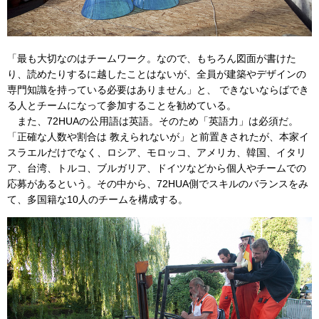
「最も大切なのはチームワーク。なので、もちろん図面が書けた
り、読めたりするに越したことはないが、全員が建築やデザインの
専門知識を持っている必要はありません」と、 できないならばでき
る人とチームになって参加することを勧めている。
また、72HUAの公用語は英語。そのため「英語力」は必須だ。
「正確な人数や割合は 教えられないが」と前置きされたが、本家イ
スラエルだけでなく、ロシア、モロッコ、アメリカ、韓国、イタリ
ア、台湾、トルコ、ブルガリア、ドイツなどから個人やチームでの
応募があるという。その中から、72HUA側でスキルのバランスをみ
て、多国籍な10人のチームを構成する。