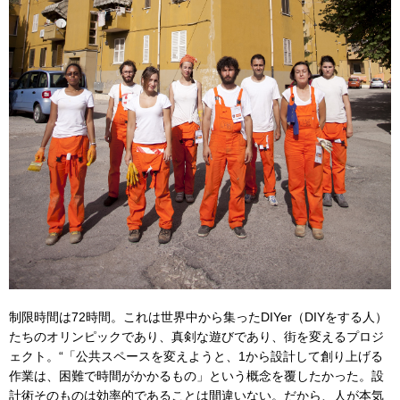
制限時間は72時間。これは世界中から集ったDIYer（DIYをする人）
たちのオリンピックであり、真剣な遊びであり、街を変えるプロジ
ェクト。“「公共スペースを変えようと、1から設計して創り上げる
作業は、困難で時間がかかるもの」という概念を覆したかった。設
計術そのものは効率的であることは間違いない。だから、人が本気