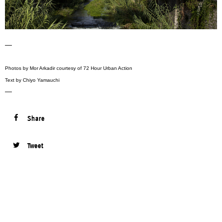
—
Photos by Mor Arkadir courtesy of 72 Hour Urban Action
Text by Chiyo Yamauchi
—
Share
Tweet