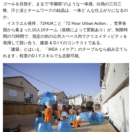
ゴールを目指す。まるで“学園祭”のような一体感。白熱の三日三
晩、汗と涙とチームワークの結晶は、一体ど んな仕上がりになるの
か。
イスラエル発祥、72HUAこと「72 Hour Urban Action」。世界各
国から集まった10人10チーム（規模によって変動あり）が、制限時
間の72時間で、指定の街の公共スペース内でクリエイティビティを
発揮して競い合う、建築 & D.I.Y.のコンテストである。
「建築」とはいえ、「IKEA（イケア）のテーブルなら組み立てら
れます」程度のD.I.Y.スキルでも志願可能。