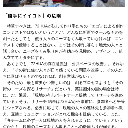
「勝手にイイコト」の危険
特筆すべきは、72HUAが決して作り手たちの「エゴ」による創作
コンテストではないということだ。どんなに斬新でクールなものを
創ったとしても、使う人々のニーズをくみ取っていなければ、コン
テストで優勝することはない。まずはその街に暮らす地元の人々と
話し合い、ニーズをくみ取り何が有効かを見極め、デザインし、組
み立ててカタチにする。
あくまでも、72HUAの存在意義は「公共ペースの改善」。それゆ
え、「その街に住む人々が日々感じている問題を改善し、その人た
ちに喜ばせるものでなければ、創る意味がない」。
そのため、最も重要かつ難しいのは、創るプロセスよりも「その
街のニーズを探るリサーチ」だという。英語圏外の国の場合は特
に、だ。通常、「現地の有志パートナーと提携してリサーチを進め
ている」そう。リサーチ 結果は72HUAから事前に、参加者へと平等
にシェアされる。必要に応じて、現地の人々の連絡先も参加者へ教
え、直接コミュニケーションがとれる機会も提供している。また、
「各チームに必ず一人は現地の人を入れるようにしている」という
点からも、現地のニーズをくみ取ることへの徹底ぶりが伺える。