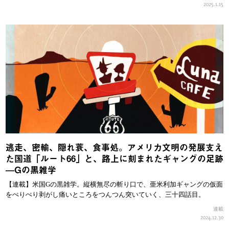
2025.1.15
逃走、密輸、隠れ蓑、食事処。アメリカ文明の発展支え
た国道「ルート66」と、路上に刻まれたギャングの足跡
—Gの黒雑学
【連載】米国Gの黒雑学。縦横無尽の斬り口で、亜米利加ギャングの仮面
をぺりぺり剥がし痛いところをつんつん突いていく、三十四話目。
連載
2024.12.30