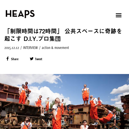
「制限時間は72時間」 公共スペースに奇跡を
起こす D.I.Y.プロ集団
2015.12.12
/
INTERVIEW
/
action & movement
Share
Tweet