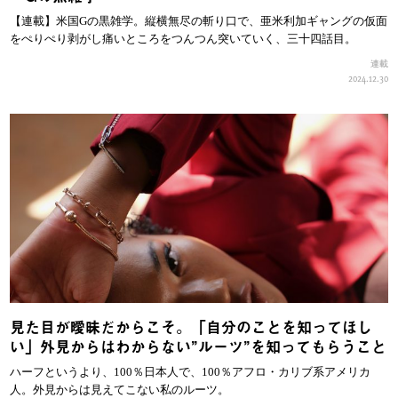
【連載】米国Gの黒雑学。縦横無尽の斬り口で、亜米利加ギャングの仮面
をぺりぺり剥がし痛いところをつんつん突いていく、三十四話目。
連載
2024.12.30
見た目が曖昧だからこそ。「自分のことを知ってほし
い」外見からはわからない”ルーツ”を知ってもらうこと
ハーフというより、100％日本人で、100％アフロ・カリブ系アメリカ
人。外見からは見えてこない私のルーツ。