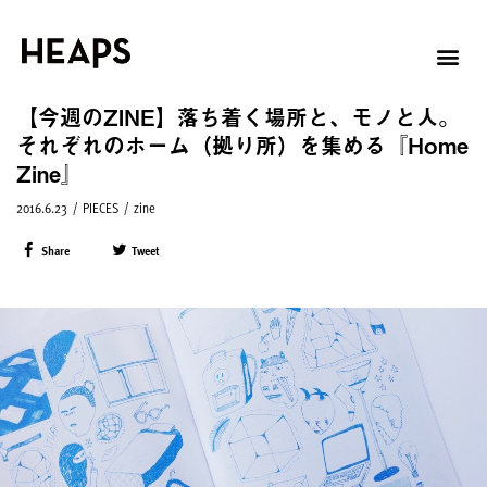
【今週のZINE】落ち着く場所と、モノと人。
それぞれのホーム（拠り所）を集める『Home
Zine』
2016.6.23
/
PIECES
/
zine
Share
Tweet