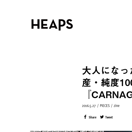
大人になっ
産・純度1
『CARNA
2016.5.27
/
PIECES
/
zine
Share
Tweet