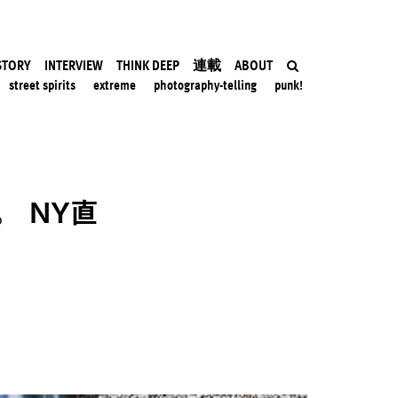
STORY
INTERVIEW
THINK DEEP
連載
ABOUT
street spirits
extreme
photography-telling
punk!
 NY直