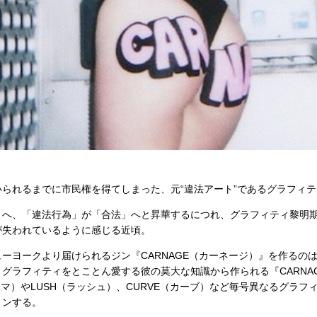
られるまでに市民権を得てしまった、元“違法アート”であるグラフィテ
」へ、「違法行為」が「合法」へと昇華するにつれ、グラフィティ黎明
が失われているように感じる近頃。
ヨークより届けられるジン『CARNAGE（カーネージ）』を作るのはRa
グラフィティをとことん愛する彼の莫大な知識から作られる『CARNAG
クマ）やLUSH（ラッシュ）、CURVE（カーブ）など毎号異なるグラフ
ョンする。