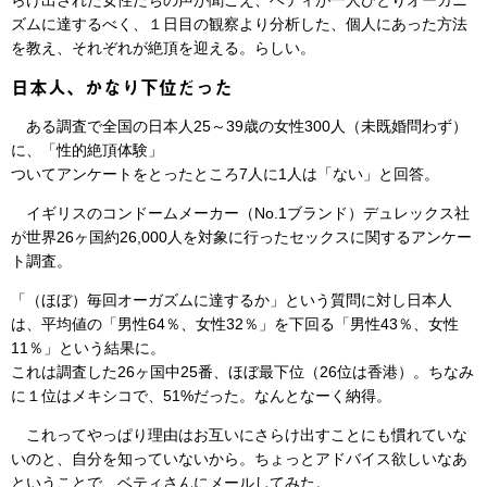
らけ出された女性たちの声が聞こえ、ベティが一人ひとりオーガニ
ズムに達するべく、１日目の観察より分析した、個人にあった方法
を教え、それぞれが絶頂を迎える。らしい。
日本人、かなり下位だった
ある調査で全国の日本人25～39歳の女性300人（未既婚問わず）
に、「性的絶頂体験」
ついてアンケートをとったところ7人に1人は「ない」と回答。
イギリスのコンドームメーカー（No.1ブランド）デュレックス社
が世界26ヶ国約26,000人を対象に行ったセックスに関するアンケー
ト調査。
「（ほぼ）毎回オーガズムに達するか」という質問に対し日本人
は、平均値の「男性64％、女性32％」を下回る「男性43％、女性
11％」という結果に。
これは調査した26ヶ国中25番、ほぼ最下位（26位は香港）。ちなみ
に１位はメキシコで、51%だった。なんとなーく納得。
これってやっぱり理由はお互いにさらけ出すことにも慣れていな
いのと、自分を知っていないから。ちょっとアドバイス欲しいなあ
ということで、ベティさんにメールしてみた。