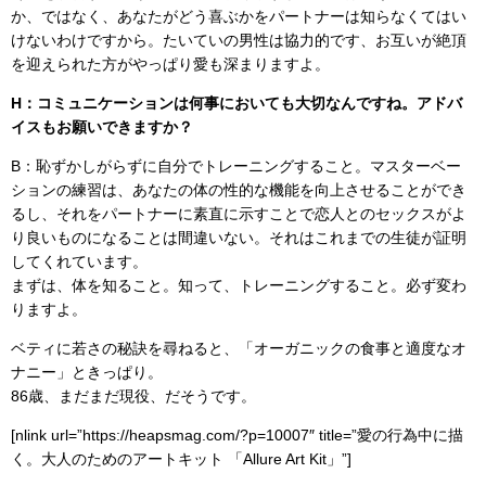
か、ではなく、あなたがどう喜ぶかをパートナーは知らなくてはい
けないわけですから。たいていの男性は協力的です、お互いが絶頂
を迎えられた方がやっぱり愛も深まりますよ。
H：コミュニケーションは何事においても大切なんですね。アドバ
イスもお願いできますか？
B：恥ずかしがらずに自分でトレーニングすること。マスターベー
ションの練習は、あなたの体の性的な機能を向上させることができ
るし、それをパートナーに素直に示すことで恋人とのセックスがよ
り良いものになることは間違いない。それはこれまでの生徒が証明
してくれています。
まずは、体を知ること。知って、トレーニングすること。必ず変わ
りますよ。
ベティに若さの秘訣を尋ねると、「オーガニックの食事と適度なオ
ナニー」ときっぱり。
86歳、まだまだ現役、だそうです。
[nlink url=”https://heapsmag.com/?p=10007″ title=”愛の行為中に描
く。大人のためのアートキット 「Allure Art Kit」”]