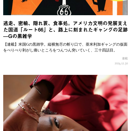
逃走、密輸、隠れ蓑、食事処。アメリカ文明の発展支え
た国道「ルート66」と、路上に刻まれたギャングの足跡
—Gの黒雑学
【連載】米国Gの黒雑学。縦横無尽の斬り口で、亜米利加ギャングの仮面
をぺりぺり剥がし痛いところをつんつん突いていく、三十四話目。
連載
2024.12.30