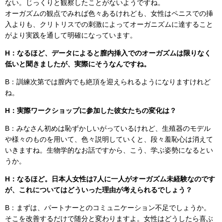
ない。じっくりと観察したことがないようですね。
オーガズムの観点でみれば色々あるけれども、女性はペニスでの挿
入よりも、クリトリスでの刺激によってオーガニズムに達すること
がより実践を通して明確になっています。
H：なるほど、データによると膣内挿入でのオーガズムは限りなく
低いと聞きましたが、実際にそうなんですね。
B：訓練次第では膣内でも絶頂を迎えられるようになりますけれど
ね。
H：実際ワークショップに参加した彼女たちの変化は？
B：みなさん初めは恥ずかしいがっているけれど、生殖器のモデル
や様々のものを用いて、色々説明していくと、段々羞恥心は消えて
いきますね。生物学的なお話ですから、こう、学ぶ姿勢になるとい
うか。
H：なるほど。日本人女性は7人に一人がオーガズム未経験なのです
が、これについてはどういった理由が考えられるでしょう？
B：まずは、パートナーとのコミュニケーション不足でしょうか。
そこを改善するだけで随分と変わりますよ。女性はどうしたら喜ぶ