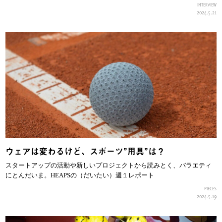
INTERVIEW
2024.5.21
ウェアは変わるけど、スポーツ”用具”は？
スタートアップの活動や新しいプロジェクトから読みとく、バラエティ
にとんだいま。HEAPSの（だいたい）週１レポート
PIECES
2024.5.19