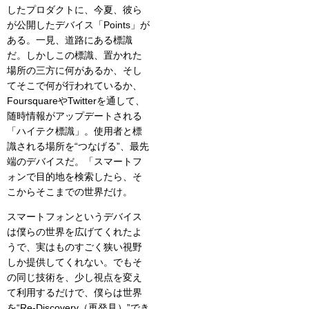
したプロダクトに、今夏、彼ら
が公開したデバイス「Points」が
ある。一見、道路にある標識
だ。しかしこの標識、置かれた
場所の三方に何があるか、そし
てそこで何が行われているか、
FoursquareやTwitterを通して、
随時情報がアップデートされる
「ハイテク標識」。使用者と標
識される場所を“つなげる”、最先
端のデバイスだ。「スマートフ
ォンで目的地を検索したら、そ
こからそこまでの世界だけ。
スマートフォンというデバイス
は僕らの世界を広げてくれたよ
うで、実はものすごく狭い視野
しか提供してくれない。でもそ
の同じ技術を、少し視点を変え
て利用するだけで、僕らは世界
を“Re-Discovery（再発見）”でき