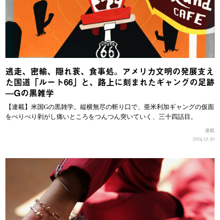
逃走、密輸、隠れ蓑、食事処。アメリカ文明の発展支え
た国道「ルート66」と、路上に刻まれたギャングの足跡
—Gの黒雑学
【連載】米国Gの黒雑学。縦横無尽の斬り口で、亜米利加ギャングの仮面
をぺりぺり剥がし痛いところをつんつん突いていく、三十四話目。
連載
2024.12.30