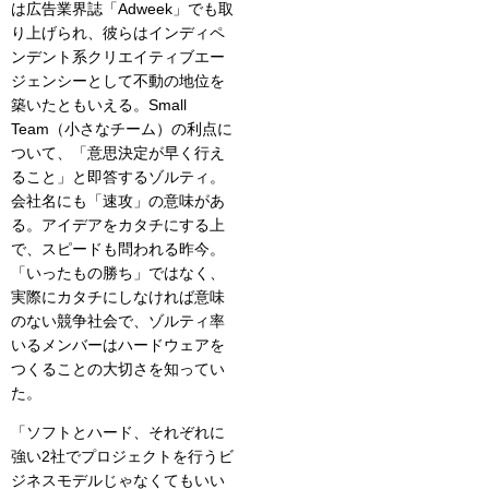
は広告業界誌「Adweek」でも取
り上げられ、彼らはインディペ
ンデント系クリエイティブエー
ジェンシーとして不動の地位を
築いたともいえる。Small
Team（小さなチーム）の利点に
ついて、「意思決定が早く行え
ること」と即答するゾルティ。
会社名にも「速攻」の意味があ
る。アイデアをカタチにする上
で、スピードも問われる昨今。
「いったもの勝ち」ではなく、
実際にカタチにしなければ意味
のない競争社会で、ゾルティ率
いるメンバーはハードウェアを
つくることの大切さを知ってい
た。
「ソフトとハード、それぞれに
強い2社でプロジェクトを行うビ
ジネスモデルじゃなくてもいい