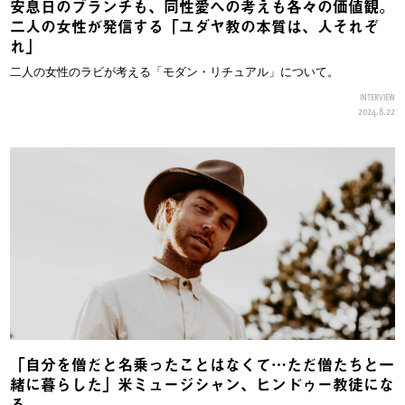
安息日のブランチも、同性愛への考えも各々の価値観。
二人の女性が発信する「ユダヤ教の本質は、人それぞ
れ」
二人の女性のラビが考える「モダン・リチュアル」について。
INTERVIEW
2024.8.22
「自分を僧だと名乗ったことはなくて…ただ僧たちと一
緒に暮らした」米ミュージシャン、ヒンドゥー教徒にな
る