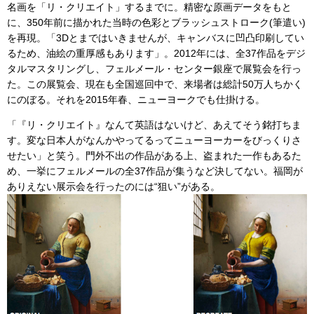
名画を「リ・クリエイト」するまでに。精密な原画データをもと
に、350年前に描かれた当時の色彩とブラッシュストローク(筆遣い)
を再現。「3Dとまではいきませんが、キャンバスに凹凸印刷してい
るため、油絵の重厚感もあります」。2012年には、全37作品をデジ
タルマスタリングし、フェルメール・センター銀座で展覧会を行っ
た。この展覧会、現在も全国巡回中で、来場者は総計50万人ちかく
にのぼる。それを2015年春、ニューヨークでも仕掛ける。
「『リ・クリエイト』なんて英語はないけど、あえてそう銘打ちま
す。変な日本人がなんかやってるってニューヨーカーをびっくりさ
せたい」と笑う。門外不出の作品がある上、盗まれた一作もあるた
め、一挙にフェルメールの全37作品が集うなど決してない。福岡が
ありえない展示会を行ったのには“狙い”がある。