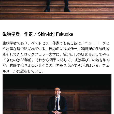
生物学者、作家 / Shin-Ichi Fukuoka
生物学者であり、ベストセラー作家でもある彼は、ニューヨークと
不思議な縁で結ばれている。彼の名は福岡伸一。20世紀の生物学を
牽引してきたロックフェラー大学に、駆け出しの研究員としてやっ
てきたのは25年前。それから四半世紀して、彼は再びこの地を踏ん
だ。肉眼では見えないミクロの世界を見つめてきた彼はいま、フェ
ルメールに恋をしている。