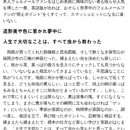
本人フェルメールファンをはじめ美術に興味のない者も唸らせ人気
を博した一冊。英語版が出れば、おそらく世界中のフェルメールフ
ァンの“萌えポイント”をくすぐって、スマッシュヒットになるに違
いない。
造形美や色に惹かれ夢中に
人生で大切なことは、すべて虫から教わった
両親が買ってくれた顕微鏡と昆虫図鑑、そして飽くなき探究心が
福岡少年の三種の神器だった。捕まえたい虫を決めたら探しにい
く。枝から茎、葉っぱの後ろを念入りにチェックしても見つからな
い。「いないなぁと残念がってさまよっていると、不思議なことに
気がつくんです。地面に何かが散らばっている。しゃがんで近くで
見ると、どうも幼虫の糞らしい。はっと思って、頭上の樹の葉っぱ
をみるとちゃんとそこに幼虫がとまっているのです」。しかし、こ
れで常にうまくいくとは限らない。糞は栄養の塊。すぐになくなっ
てしまう。まさに糞が落ちたその瞬間に立ち会わなければ「ゲッ
ト」にいたらない。季節が原因なのか、時間帯が原因なのか…。調
べ直し、仮説を立て、再び狙ったポイントへ。忍耐強く検証する。
捕まえたら捕まえたで、標本の仕方など新しい学びと実践がはじま
る。「人生で大切なことは、すべて虫から学んだと思ってる」とい