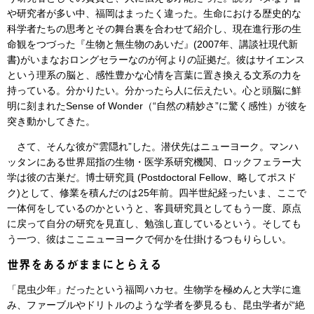
や研究者が多い中、福岡はまったく違った。生命における歴史的な
科学者たちの思考とその舞台裏を合わせて紹介し、現在進行形の生
命観をつづった『生物と無生物のあいだ』(2007年、講談社現代新
書)がいまなおロングセラーなのが何よりの証拠だ。彼はサイエンス
という理系の脳と、感性豊かな心情を言葉に置き換える文系の力を
持っている。分かりたい。分かったら人に伝えたい。心と頭脳に鮮
明に刻まれたSense of Wonder（“自然の精妙さ”に驚く感性）が彼を
突き動かしてきた。
さて、そんな彼が“雲隠れ”した。潜伏先はニューヨーク。マンハ
ッタンにある世界屈指の生物・医学系研究機関、ロックフェラー大
学は彼の古巣だ。博士研究員 (Postdoctoral Fellow、略してポスド
ク)として、修業を積んだのは25年前。四半世紀経ったいま、ここで
一体何をしているのかというと、客員研究員としてもう一度、原点
に戻って自分の研究を見直し、勉強し直しているという。そしても
う一つ、彼はここニューヨークで何かを仕掛けるつもりらしい。
世界をあるがままにとらえる
「昆虫少年」だったという福岡ハカセ。生物学を極めんと大学に進
み、ファーブルやドリトルのような学者を夢見るも、昆虫学者が“絶