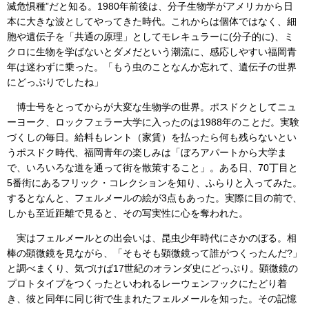
滅危惧種”だと知る。1980年前後は、分子生物学がアメリカから日
本に大きな波としてやってきた時代。これからは個体ではなく、細
胞や遺伝子を「共通の原理」としてモレキュラーに(分子的に)、ミ
クロに生物を学ばないとダメだという潮流に、感応しやすい福岡青
年は迷わずに乗った。「もう虫のことなんか忘れて、遺伝子の世界
にどっぷりでしたね」
博士号をとってからが大変な生物学の世界。ポスドクとしてニュ
ーヨーク、ロックフェラー大学に入ったのは1988年のことだ。実験
づくしの毎日。給料もレント（家賃）を払ったら何も残らないとい
うポスドク時代、福岡青年の楽しみは「ぼろアパートから大学ま
で、いろいろな道を通って街を散策すること」。ある日、70丁目と
5番街にあるフリック・コレクションを知り、ふらりと入ってみた。
するとなんと、フェルメールの絵が3点もあった。実際に目の前で、
しかも至近距離で見ると、その写実性に心を奪われた。
実はフェルメールとの出会いは、昆虫少年時代にさかのぼる。相
棒の顕微鏡を見ながら、「そもそも顕微鏡って誰がつくったんだ?」
と調べまくり、気づけば17世紀のオランダ史にどっぷり。顕微鏡の
プロトタイプをつくったといわれるレーウェンフックにたどり着
き、彼と同年に同じ街で生まれたフェルメールを知った。その記憶