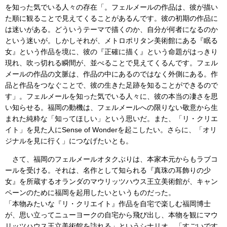
を知った気でいる人々の存在「。フェルメールの作品は、彼が描い
た順に観ることで見えてくることがあるんです。彼の初期の作品に
は迷いがある。どういうテーマで描くのか、自分が何者になるのか
という迷いが。しかしそれが、メトロポリタン美術館にある『眠る
女』という作品を境に、彼の『正確に描く』という命題がはっきり
現れ、吹っ切れる瞬間が、並べることで見えてくるんです。フェル
メールの作品の文脈は、作品の中にあるのではなく外側にある。作
品と作品をつなぐことで、彼の生きた足跡を知ることができるので
す」。フェルメールを知った気でいる人々に、彼の本当の凄さを思
い知らせる。福岡の動機は、フェルメールへの限りない敬意から生
まれた純粋な「知ってほしい」という思いだ。また、「リ・クリエ
イト」を見た人にSense of Wonderを起こしたい。さらに、「オリ
ジナルを見に行く」につなげたいとも。
さて、福岡のフェルメールオタクぶりは、本家本元からもラブコ
ールを受ける。それは、名作として知られる『真珠の耳飾りの少
女』を所蔵するオランダのマウリッツハウス王立美術館が、キャン
ペーンのために福岡を起用したいというものだった。
「本物みたいな『リ・クリエイト』作品を自宅で楽しむ福岡博士
が、思い立ってニューヨークの自宅から飛び出し、本物を観にマウ
リッツハウス王立美術館を訪れる」というシナリオ。「すごいです