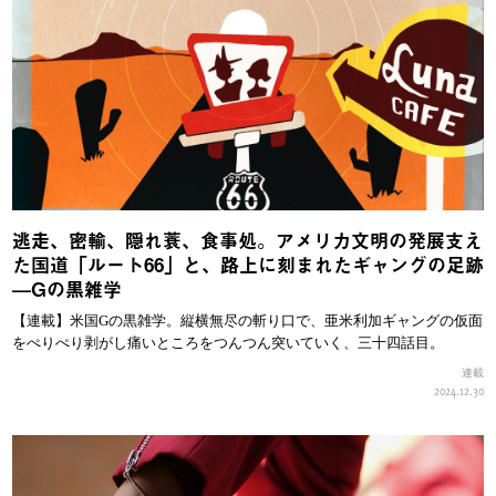
逃走、密輸、隠れ蓑、食事処。アメリカ文明の発展支え
た国道「ルート66」と、路上に刻まれたギャングの足跡
—Gの黒雑学
【連載】米国Gの黒雑学。縦横無尽の斬り口で、亜米利加ギャングの仮面
をぺりぺり剥がし痛いところをつんつん突いていく、三十四話目。
連載
2024.12.30