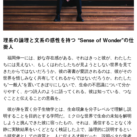
理系の論理と文系の感性を持つ “Sense of Wonder”の仕
掛人
福岡伸一には、妙な存在感がある。それはきっと彼が、わたした
ちには見えない、もしくはわたしたちが見ようとしない世界を見て
きたからではないだろうか。彼の著書が愛読されるのは、彼がその
世界を惜しみなく共有してくれるからではないだろうか。わたした
ち“一般人”を置いてきぼりにしないで、生命の不思議について分か
りやすく、かつ詩人のように語ってくれる。彼は知っている、つな
ぐことと伝えることの意義を。
彼が身を置く分子生物学とは、生命現象を分子レベルで理解し説
明することを目的とする学問だ。ミクロな世界で生命の未知を解明
しようと挑んできた彼に宿ったもの。それは、過信することなく冷
静に実験結果をいくどとなく検証した上で、論理的に説明するとい
う研究者としての資質と、人に伝える才能だった。説明ベタな学者