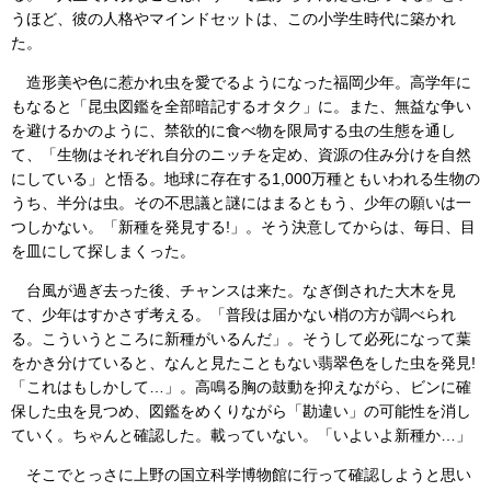
うほど、彼の人格やマインドセットは、この小学生時代に築かれ
た。
造形美や色に惹かれ虫を愛でるようになった福岡少年。高学年に
もなると「昆虫図鑑を全部暗記するオタク」に。また、無益な争い
を避けるかのように、禁欲的に食べ物を限局する虫の生態を通し
て、「生物はそれぞれ自分のニッチを定め、資源の住み分けを自然
にしている」と悟る。地球に存在する1,000万種ともいわれる生物の
うち、半分は虫。その不思議と謎にはまるともう、少年の願いは一
つしかない。「新種を発見する!」。そう決意してからは、毎日、目
を皿にして探しまくった。
台風が過ぎ去った後、チャンスは来た。なぎ倒された大木を見
て、少年はすかさず考える。「普段は届かない梢の方が調べられ
る。こういうところに新種がいるんだ」。そうして必死になって葉
をかき分けていると、なんと見たこともない翡翠色をした虫を発見!
「これはもしかして…」。高鳴る胸の鼓動を抑えながら、ビンに確
保した虫を見つめ、図鑑をめくりながら「勘違い」の可能性を消し
ていく。ちゃんと確認した。載っていない。「いよいよ新種か…」
そこでとっさに上野の国立科学博物館に行って確認しようと思い