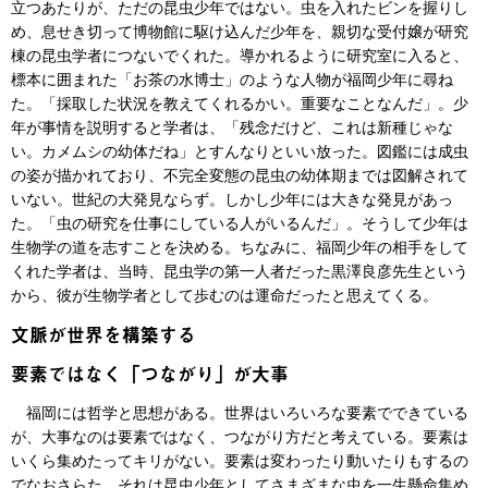
立つあたりが、ただの昆虫少年ではない。虫を入れたビンを握りし
め、息せき切って博物館に駆け込んだ少年を、親切な受付嬢が研究
棟の昆虫学者につないでくれた。導かれるように研究室に入ると、
標本に囲まれた「お茶の水博士」のような人物が福岡少年に尋ね
た。「採取した状況を教えてくれるかい。重要なことなんだ」。少
年が事情を説明すると学者は、「残念だけど、これは新種じゃな
い。カメムシの幼体だね」とすんなりといい放った。図鑑には成虫
の姿が描かれており、不完全変態の昆虫の幼体期までは図解されて
いない。世紀の大発見ならず。しかし少年には大きな発見があっ
た。「虫の研究を仕事にしている人がいるんだ」。そうして少年は
生物学の道を志すことを決める。ちなみに、福岡少年の相手をして
くれた学者は、当時、昆虫学の第一人者だった黒澤良彦先生という
から、彼が生物学者として歩むのは運命だったと思えてくる。
文脈が世界を構築する
要素ではなく「つながり」が大事
福岡には哲学と思想がある。世界はいろいろな要素でできている
が、大事なのは要素ではなく、つながり方だと考えている。要素は
いくら集めたってキリがない。要素は変わったり動いたりもするの
でなおさらた。それは昆虫少年としてさまざまな虫を一生懸命集め