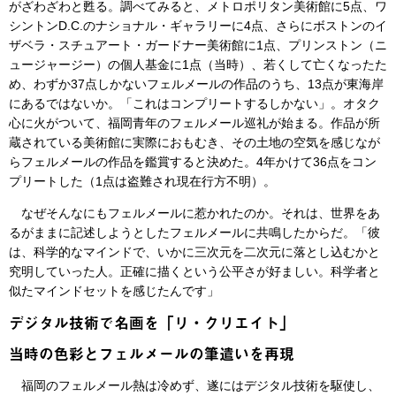
がざわざわと甦る。調べてみると、メトロポリタン美術館に5点、ワ
シントンD.C.のナショナル・ギャラリーに4点、さらにボストンのイ
ザベラ・スチュアート・ガードナー美術館に1点、プリンストン（ニ
ュージャージー）の個人基金に1点（当時）、若くして亡くなったた
め、わずか37点しかないフェルメールの作品のうち、13点が東海岸
にあるではないか。「これはコンプリートするしかない」。オタク
心に火がついて、福岡青年のフェルメール巡礼が始まる。作品が所
蔵されている美術館に実際におもむき、その土地の空気を感じなが
らフェルメールの作品を鑑賞すると決めた。4年かけて36点をコン
プリートした（1点は盗難され現在行方不明）。
なぜそんなにもフェルメールに惹かれたのか。それは、世界をあ
るがままに記述しようとしたフェルメールに共鳴したからだ。「彼
は、科学的なマインドで、いかに三次元を二次元に落とし込むかと
究明していった人。正確に描くという公平さが好ましい。科学者と
似たマインドセットを感じたんです」
デジタル技術で名画を「リ・クリエイト」
当時の色彩とフェルメールの筆遣いを再現
福岡のフェルメール熱は冷めず、遂にはデジタル技術を駆使し、