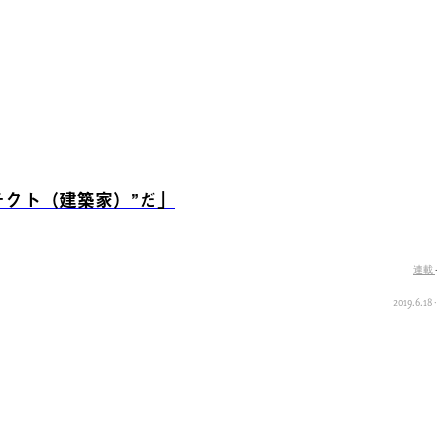
クト（建築家）”だ」
連載
·
2019.6.18
·