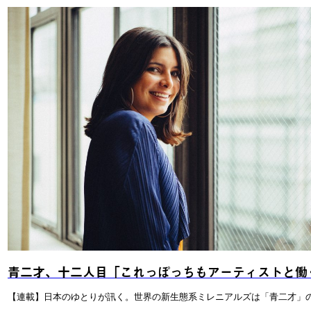
青二才、十二人目「これっぽっちもアーティストと働
【連載】日本のゆとりが訊く。世界の新生態系ミレニアルズは「青二才」