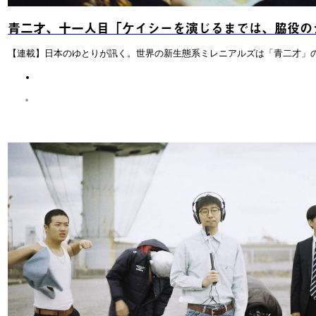
青二才、十一人目「ケイシーを演じるまでは、脇役の
【連載】日本のゆとりが訊く。世界の新生態系ミレニアルズは「青二才」