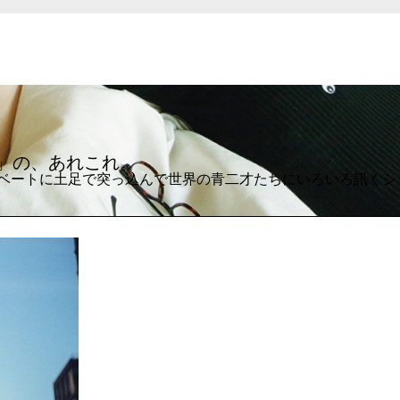
才」の、あれこれ。
ベートに土足で突っ込んで世界の青二才たちにいろいろ訊くシ