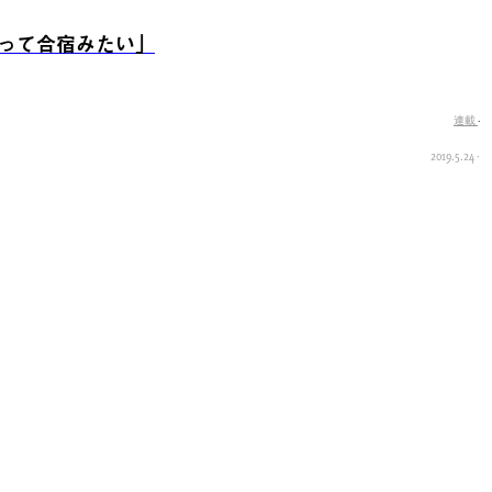
って合宿みたい」
連載
·
2019.5.24
·