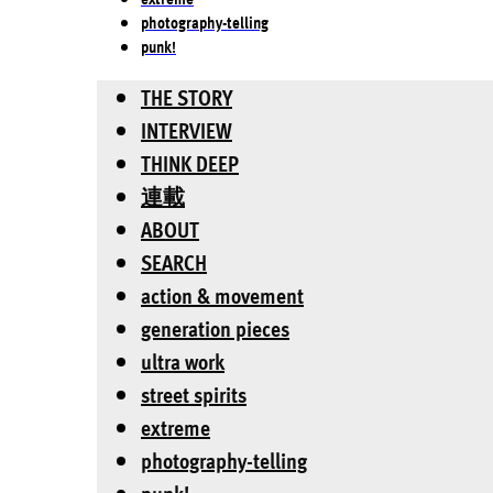
photography-telling
punk!
THE STORY
INTERVIEW
THINK DEEP
連載
ABOUT
SEARCH
action & movement
generation pieces
ultra work
street spirits
extreme
photography-telling