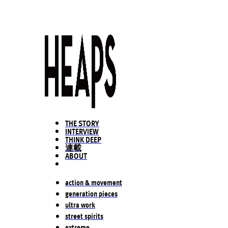
THE STORY
INTERVIEW
THINK DEEP
連載
ABOUT
action & movement
generation pieces
ultra work
street spirits
extreme