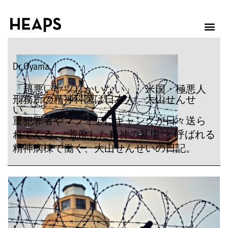
Dr.Oyama
「超悪いヤツしかいない」。米国・極悪人
刑務所の精神科医は日本人、大山せんせ
い。
重犯罪者やマフィアにギャングが日々送ら
れてくる。“荒廃した精神の墓場“と呼ばれる
精神病棟で働く、大山せんせいの日記。