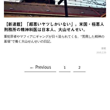
【新連載】「超悪いヤツしかいない」。米国・極悪人
刑務所の精神科医は日本人、大山せんせい。
重犯罪者やマフィアにギャングが日々送られてくる、“荒廃した精神の
墓場”で働く大山せんせいの日記。
連載
2016.7.20
← Previous
1
2