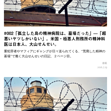
#002「孤立した島の精神病院は、墓場だった」—「超
悪いヤツしかいない」。米国・極悪人刑務所の精神科
医は日本人、大山せんせい。
重犯罪者やマフィアにギャングが日々送られてくる、“荒廃した精神の
墓場”で働く大山せんせいの日記、２ページ目。
連載
2016.7.29