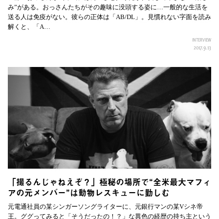
み”がある。おっさんたちがその趣味に没頭する姿に…一般的な生活を
送る人は免疫がない。彼らの正体は「AB/DL」。見慣れない字面を読み
解くと、「A…
INTERVIEW
2017.9.13
「撮るんじゃねえぞ？」極秘の場所で“全米最大マフィ
アの元メンバー”は動物レスキューに勤しむ
元電通社員の某シンガーソングライターに、元銀行マンの某Vシネ帝
王。ググってみると「そうだったの！？」な異色の経歴の持ち主という