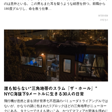
のは意外といる。 この男もまた耳を疑うような経歴を持つ。前職から
180度グルリし、命を救う仕事…
INTERVIEW
2017.9.1
誰も知らない“三角地帯のスラム『ザ・ホール』”
NYC海抜下9メートルに生きる30人の日常
飛行機が忽然と姿を消す世界七不思議のバミューダトライアングルでは
ないが、かなりの謎に包まれた5ブロックほどの三角地帯がニューヨー
クにある。タクシーでさえも迷いこみ、かつてマフィアが死体を埋めに