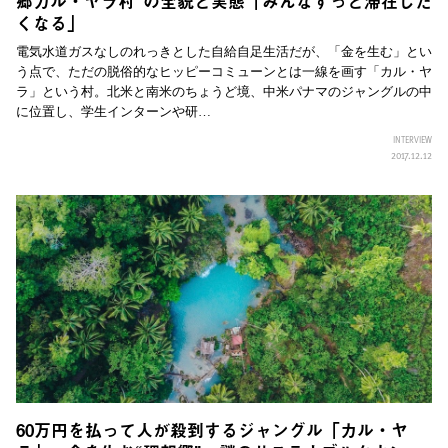
郷カル・ヤラ村”の全貌と実態「みんなずっと滞在した
くなる」
電気水道ガスなしのれっきとした自給自足生活だが、「金を生む」とい
う点で、ただの脱俗的なヒッピーコミューンとは一線を画す「カル・ヤ
ラ」という村。北米と南米のちょうど境、中米パナマのジャングルの中
に位置し、学生インターンや研…
INTERVIEW
2017.12.12
60万円を払って人が殺到するジャングル「カル・ヤ