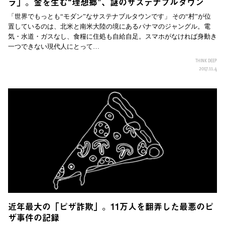
ラ」。金を生む“理想郷”、謎のサステナブルタウン
「世界でもっとも“モダン”なサステナブルタウンです」 その“村”が位
置しているのは、北米と南米大陸の境にあるパナマのジャングル。電
気・水道・ガスなし、食糧に住処も自給自足。スマホがなければ身動き
一つできない現代人にとって…
THINK DEEP
2017.11.4
近年最大の「ピザ詐欺」。11万人を翻弄した最悪のピ
ザ事件の記録