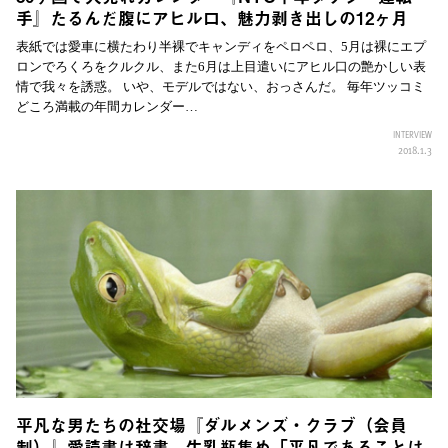
手』たるんだ腹にアヒル口、魅力剥き出しの12ヶ月
表紙では愛車に横たわり半裸でキャンディをペロペロ、5月は裸にエプ
ロンでろくろをクルクル、また6月は上目遣いにアヒル口の艶かしい表
情で我々を誘惑。 いや、モデルではない、おっさんだ。 毎年ツッコミ
どころ満載の年間カレンダー…
INTERVIEW
2018.1.3
平凡な男たちの社交場『ダルメンズ・クラブ（会員
制）』愛読書は辞書、牛乳瓶集め「平凡であることは