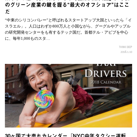
のグリーン産業の鍵を握る“最大のオフショア”はここ
だ
“中東のシリコンバレー”と呼ばれるスタートアップ大国といったら「イ
スラエル」。人口はわずか800万人と小国ながら、グーグルやアップル
の研究開発センターをも有するテック国だ。首都テル・アビブを中心
に、毎年1,000ものスタ…
THINK DEEP
2018.1.10
30ヶ国で大売れカレンダー『NYC中年タクシー運転