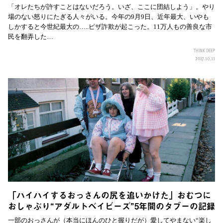
「オレたちが許すことはないだろう。いざ、ここに団結しよう」。やり
場のない怒りにたぎる人々がいる。今年の9月9日、近年最大、いやも
しかすると今世紀最大の…..ピザ詐欺が起こった。11万人もの善良な市
民を翻弄した…
THINK DEEP
2017.10.11
「ハイハイするおっさんの尻を追いかけた」おむつに
おしゃぶり“アダルトベイビーズ”5年間のタブーの記録
一部のおっさんが（本当にほんのひと握りだが）愛してやまない“楽し