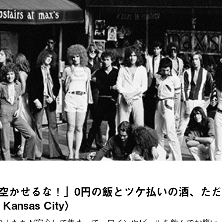
空かせるな！」0円の飯とツケ払いの酒、た
ansas City〉