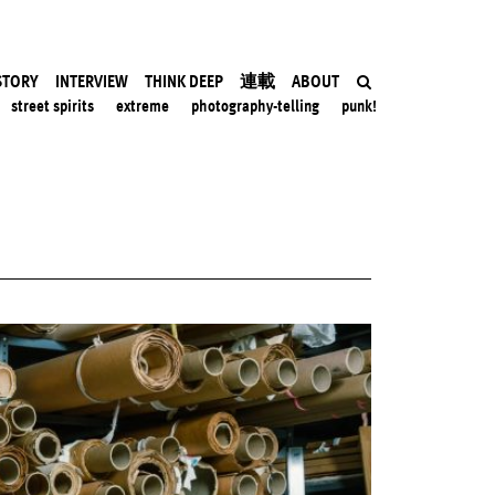
STORY
INTERVIEW
THINK DEEP
連載
ABOUT
street spirits
extreme
photography-telling
punk!