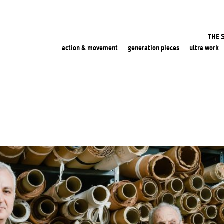
THE 
action & movement
generation pieces
ultra work