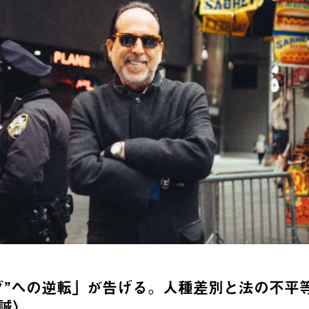
グ”への逆転」が告げる。人種差別と法の不平
誠〉